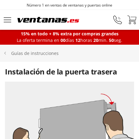
Fabricantes de ventanas desde 1872
Ir al contenido principal
15% en todo + 8% extra por compras grandes
La oferta termina en
00
días
12
horas
20
min.
49
seg.
Ventanas
Guías de instrucciones
Balconeras
Instalación de la puerta trasera
Puertas Entrada
Puertas de garaje
Iniciar sesión