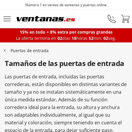
Número 1 en ventas de ventanas y puertas online
Ir al contenido principal
15% en todo + 8% extra por compras grandes
La oferta termina en
02
días
18
horas
52
min.
01
seg.
Ventanas
Puertas de entrada
Tamaños de las puertas de entrada
Balconeras
Las puertas de entrada, incluidas las puertas
Puertas Entrada
correderas, están disponibles en distintas variantes de
tamaño y ya no se instalan sistemáticamente en una
única medida estándar. Además de su función
Puertas de garaje
corredera ideal para la entrada, su altura y anchura
son adaptables individualmente, al igual que su
material y coloración, siempre teniendo en cuenta el
Iniciar sesión
espacio de la entrada, para dejar suficiente paso.