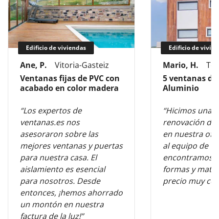
Edificio de viviendas
Edificio de vivie
Ane, P.
Vitoria-Gasteiz
Mario, H.
Tol
Ventanas fijas de PVC con
5 ventanas de
acabado en color madera
Aluminio
“Los expertos de
“Hicimos una 
ventanas.es nos
renovación de 
asesoraron sobre las
en nuestra ofic
mejores ventanas y puertas
al equipo de v
para nuestra casa. El
encontramos l
aislamiento es esencial
formas y mater
para nosotros. Desde
precio muy com
entonces, ¡hemos ahorrado
un montón en nuestra
factura de la luz!”