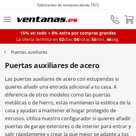
Fabricantes de ventanas desde 1872
Ir al contenido principal
15% en todo + 8% extra por compras grandes
La oferta termina en
02
días
04
horas
56
min.
45
seg.
Ventanas
Puertas auxiliares
Puertas auxiliares de acero
Balconeras
Las puertas auxiliares de acero con estupendas si
Puertas Entrada
quieres añadir una entrada adicional a tu casa. A
diferencia de otros modelos como las puertas
metálicas o de hierro, estas mantienen la estética de la
Puertas de garaje
casa y ayudan a mantener el hogar protegido de
intrusos. Utiliza nuestro configurador si quieres añadir
puertas de garaje exteriores o de interior para entrar y
Iniciar sesión
salir rápidamente y crear la que mejor se adapte a tus