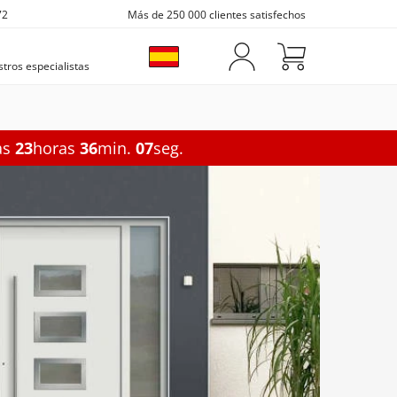
72
Más de 250 000 clientes satisfechos
tros especialistas
as
23
horas
36
min.
06
seg.
orrederas
Opciones
Marquesinas para puertas
Accesorios
Seguridad balconeras
Marquesina de policarbonato
Contraventanas
Acristalamiento balconeras
Marquesina con panel lateral
Rejas para ventanas
Persianas enrollables
Toldo lateral
Buzones exteriores
deras
xiliares
 correderas
Mosquiteras para ventanas
C
Toldo lateral recto
Buzón de correo
Opciones
Toldo lateral de esquina
Buzón para paquetes
Ventanas insonorizadas
iares
or correderas
Ventanas triple cristal