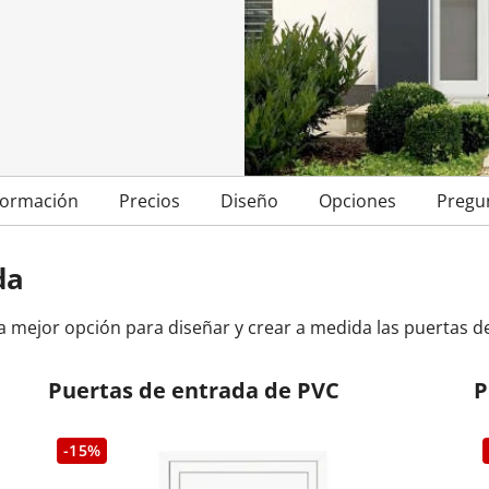
entrada
oneras Cortizo
Cerradura eléctrica
Balconeras Veka
Tiradores
Colores de las ventanas
Ventanas Cortizo
Ventanas Veka
Descubre n
Descubre n
ntrada
a balconera
Videos
Videos
Subvencion
ventana
Vídeos
formación
Precios
Diseño
Opciones
Pregu
da
mejor opción para diseñar y crear a medida las puertas de 
Puertas de entrada de PVC
P
-15%