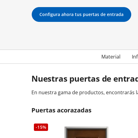
Otros enlaces
Otros enlaces
Otros enlaces
Configura ahora tus puertas de entrada
Tamaños balconeras
Tamaños puertas entrada
Coste balconeras
Colores puertas de 
Balc
Tipos de ventanas
Tamaños de las ventanas
Instrucciones y vídeos
Instrucciones y vídeos
Instrucciones y vídeos
Cómo instalar una balconera
Instalar puerta de entrada
Ajustar puerta de e
Cómo ajustar un
Cómo instalar una ventana
Cómo ajustar una 
Material
In
Nuestras puertas de entra
En nuestra gama de productos, encontrarás la 
Puertas acorazadas
-15%