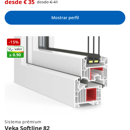
desde €
35
desde €
41
Mostrar perfil
-15%
U
- valor
W
≥ 0.90
Sistema prémium
Veka Softline 82