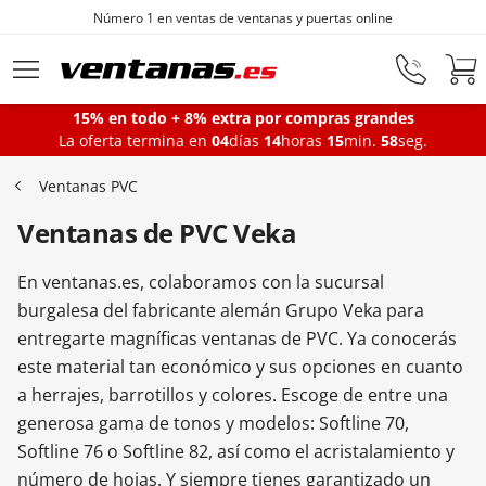
Fabricantes de ventanas desde 1872
Ir al contenido principal
15% en todo + 8% extra por compras grandes
La oferta termina en
04
días
14
horas
15
min.
57
seg.
Ventanas
Ventanas PVC
Ventanas de PVC Veka
Balconeras
En ventanas.es, colaboramos con la sucursal
Puertas Entrada
burgalesa del fabricante alemán Grupo Veka para
entregarte magníficas ventanas de PVC. Ya conocerás
este material tan económico y sus opciones en cuanto
Puertas de garaje
a herrajes, barrotillos y colores. Escoge de entre una
generosa gama de tonos y modelos: Softline 70,
Softline 76 o Softline 82, así como el acristalamiento y
Iniciar sesión
número de hojas. Y siempre tienes garantizado un