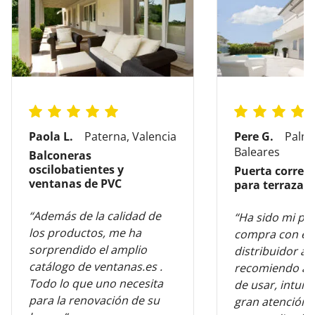
Paola L.
Paterna, Valencia
Pere G.
Palma
Baleares
Balconeras
oscilobatientes y
Puerta corred
ventanas de PVC
para terraza
“Además de la calidad de
“Ha sido mi pr
los productos, me ha
compra con es
sorprendido el amplio
distribuidor al
catálogo de ventanas.es .
recomiendo al 
Todo lo que uno necesita
de usar, intuiti
para la renovación de su
gran atención