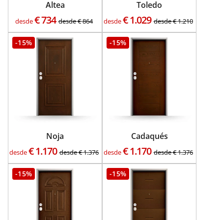
Altea
Toledo
€
734
€
1.029
desde
desde
€
864
desde
desde
€
1.210
-15%
-15%
Noja
Cadaqués
€
1.170
€
1.170
desde
desde
€
1.376
desde
desde
€
1.376
-15%
-15%