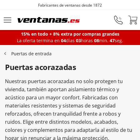
Fabricantes de ventanas desde 1872
Ir al contenido principal
15% en todo + 8% extra por compras grandes
La oferta termina en
04
días
03
horas
08
min.
46
seg.
Ventanas
Puertas de entrada
Puertas acorazadas
Balconeras
Nuestras puertas acorazadas no solo protegen tu
Puertas Entrada
vivienda, también aportan aislamiento térmico y
acústico para un mayor confort. Fabricadas con
materiales resistentes y sistemas de seguridad
Puertas de garaje
reforzados, ofrecen tranquilidad frente a robos y
ruidos. Elige entre distintos modelos, acabados,
colores y complementos para adaptarla al estilo de tu
Iniciar sesión
hogar sin renunciar a la máxima protección.