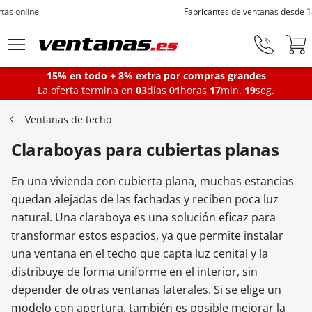
Fabricantes de ventanas desde 1872
Ir al contenido principal
15% en todo + 8% extra por compras grandes
La oferta termina en
03
días
01
horas
17
min.
17
seg.
Ventanas
Ventanas de techo
Claraboyas para cubiertas planas
Balconeras
En una vivienda con cubierta plana, muchas estancias
Puertas Entrada
quedan alejadas de las fachadas y reciben poca luz
natural. Una claraboya es una solución eficaz para
transformar estos espacios, ya que permite instalar
Puertas de garaje
una ventana en el techo que capta luz cenital y la
distribuye de forma uniforme en el interior, sin
depender de otras ventanas laterales. Si se elige un
Iniciar sesión
modelo con apertura, también es posible mejorar la