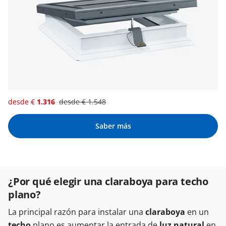
desde €
1.316
desde €
1.548
Saber más
¿Por qué elegir una claraboya para techo
plano?
La principal razón para instalar una
claraboya
en un
techo
plano es aumentar la entrada de
luz natural
en