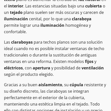
el
interior
. Las estancias situadas bajo una
cubierta
o
un
tejado
plano suelen ser más oscuras y carecen de
iluminación
cenital, por lo que una
claraboya
permite lograr una
iluminación
homogénea y
confortable.
Las
claraboyas
para techos planos son una solución
ideal cuando no es posible instalar ventanas de techo
tradicionales o durante la sustitución de antiguas
ventanas en una reforma. Existen modelos
fijos
y
eléctricos
, con
apertura
y posibilidad de
ventilación
según el producto elegido.
Gracias a su buen
aislamiento
, su
cúpula
resistente y
su diseño discreto, las claraboyas se integran
perfectamente en el exterior de la cubierta,
manteniendo una estética limpia en el tejado. Todo
ello con distintas opciones de instalación y un precio