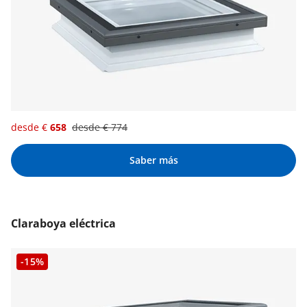
desde €
658
desde €
774
Saber más
Claraboya eléctrica
-15%