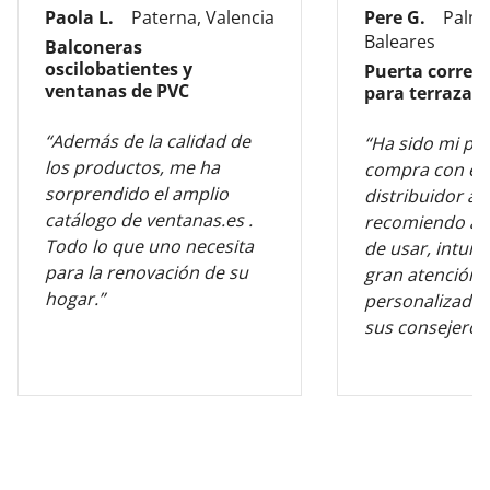
Paola L.
Paterna, Valencia
Pere G.
Palma
Baleares
Balconeras
oscilobatientes y
Puerta corred
ventanas de PVC
para terraza
“Además de la calidad de
“Ha sido mi pr
los productos, me ha
compra con es
sorprendido el amplio
distribuidor al
catálogo de ventanas.es .
recomiendo al 
Todo lo que uno necesita
de usar, intuiti
para la renovación de su
gran atención
hogar.”
personalizada 
sus consejeros