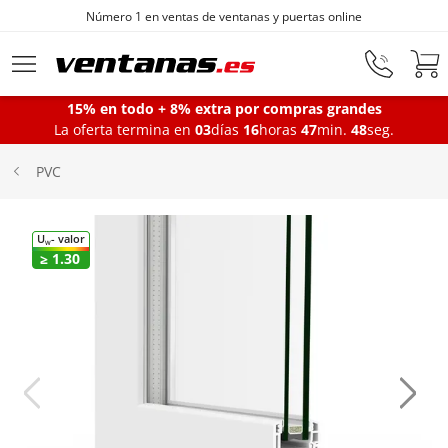
 online
Fabricantes de ventanas desde 187
Ir al contenido principal
15% en todo + 8% extra por compras grandes
La oferta termina en
03
días
16
horas
47
min.
47
seg.
Ventanas
PVC
Balconeras
U
- valor
W
≥ 1.30
Puertas Entrada
Puertas de garaje
Iniciar sesión