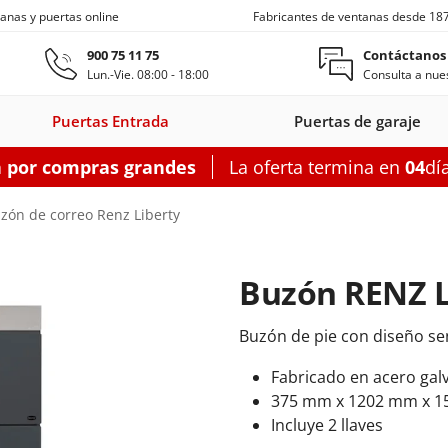
anas y puertas online
Fabricantes de ventanas desde 18
Ir al contenido principal
900 75 11 75
Contáctanos
Lun.-Vie. 08:00 - 18:00
Consulta a nues
Puertas Entrada
Puertas de garaje
a por compras grandes
La oferta termina en
04
dí
s entrada
Ventanas de techo
Balconeras correderas
Puertas auxiliares
Ventanas c
zón de correo Renz Liberty
Buzón RENZ L
on
as entrada
oneras con
Motorizadas
Puertas entrada
Ventanas
Balconeras correderas
Claraboyas
Puertas auxiliares
Balconeras corre
Puertas au
Ventanas
Buzón de pie con diseño sen
s
rsianas
PVC
de techo
aluminio
PVC
acero
Aluminio
PV
Fabricado en acero gal
garaje
375 mm x 1202 mm x 15
figurador puertas entrada
Configurador balconeras correderas
Configurador puertas auxil
Configurador
Configurador
Configurad
Incluye 2 llaves