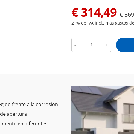
€
314,49
€
369
21% de IVA incl., más
gastos de
-
+
egido frente a la corrosión
 de apertura
amente en diferentes