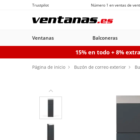
Trustpilot
Número 1 en ventas de vent
Ventanas
Balconeras
15% en todo + 8% extr
Ventanas
Balconeras
Puertas acorazadas
Puertas de garaje seccionales
Puerta
Página de inicio
Buzón de correo exterior
Bu
Balconeras PVC
Ventanas
Puertas
Manuales
Ventanas de
Balconeras Aluminio
Ventanas c
Puert
Balc
PVC
acorazadas
Aluminio
persiana
pe
Configurador puertas de 
Configurador puertas acorazadas
Configurador balconeras
Con
Configurador ventanas