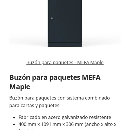
Contacta con nosotros
Buzón para paquetes - MEFA Maple
B
Buzón para paquetes MEFA
Maple
Buzón para paquetes con sistema combinado
para cartas y paquetes
Fabricado en acero galvanizado resistente
400 mm x 1091 mm x 306 mm (ancho x alto x