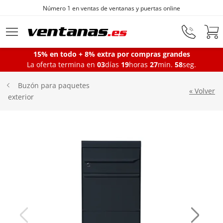
Fabricantes de ventanas desde 1872
Ir al contenido principal
15% en todo + 8% extra por compras grandes
La oferta termina en
03
días
19
horas
27
min.
56
seg.
Ventanas
Buzón para paquetes
« Volver
exterior
Balconeras
Puertas Entrada
Puertas de garaje
Iniciar sesión