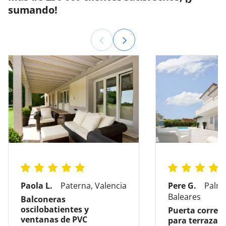
sumando!
Paola L.
Paterna, Valencia
Pere G.
Palma
Baleares
Balconeras
oscilobatientes y
Puerta corred
ventanas de PVC
para terraza