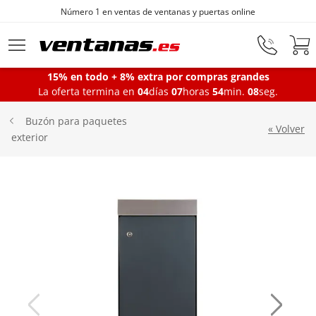
Fabricantes de ventanas desde 1872
Ir al contenido principal
15% en todo + 8% extra por compras grandes
La oferta termina en
04
días
07
horas
54
min.
06
seg.
Ventanas
Buzón para paquetes
« Volver
exterior
Balconeras
Puertas Entrada
Puertas de garaje
Iniciar sesión