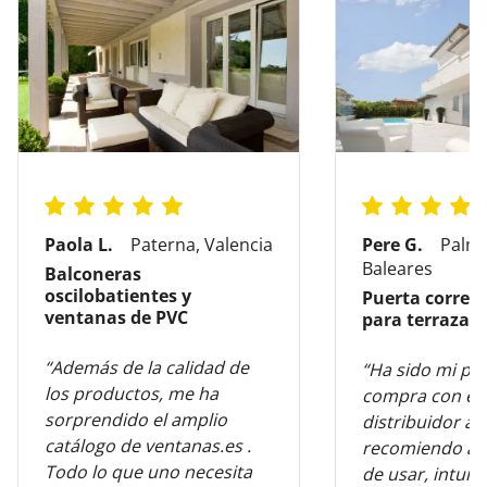
Paola L.
Paterna, Valencia
Pere G.
Palma
Baleares
Balconeras
oscilobatientes y
Puerta corred
ventanas de PVC
para terraza
“Además de la calidad de
“Ha sido mi pr
los productos, me ha
compra con es
sorprendido el amplio
distribuidor al
catálogo de ventanas.es .
recomiendo al 
Todo lo que uno necesita
de usar, intuiti