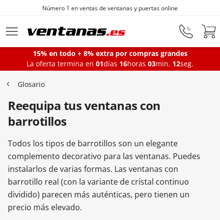
Número 1 en ventas de ventanas y puertas online
Ir al contenido principal
15% en todo + 8% extra por compras grandes
La oferta termina en
01
días
16
horas
03
min.
12
seg.
Ventanas
Glosario
Reequipa tus ventanas con
Balconeras
barrotillos
Puertas Entrada
Todos los tipos de barrotillos son un elegante
complemento decorativo para las ventanas. Puedes
instalarlos de varias formas. Las ventanas con
Puertas de garaje
barrotillo real (con la variante de cristal continuo
dividido) parecen más auténticas, pero tienen un
precio más elevado.
Iniciar sesión