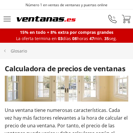
Número 1 en ventas de ventanas y puertas online
Ir al contenido principal
15% en todo + 8% extra por compras grandes
La oferta termina en
03
días
08
horas
47
min.
34
seg.
Ventanas
Glosario
Balconeras
Calculadora de precios de ventanas
Puertas Entrada
Puertas de garaje
Una ventana tiene numerosas características. Cada
vez hay más factores relevantes a la hora de calcular el
precio de una ventana. Por tanto, el precio de las
Iniciar sesión