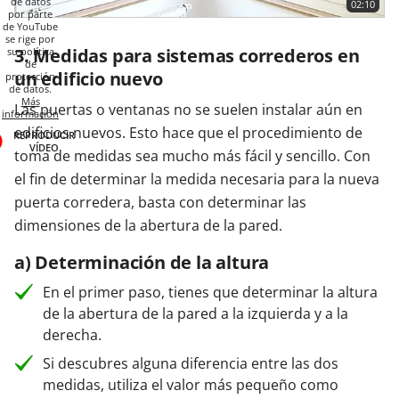
de datos
02:10
por parte
de YouTube
se rige por
3. Medidas para sistemas correderos en
su política
de
un edificio nuevo
protección
de datos.
Más
Las puertas o ventanas no se suelen instalar aún en
información
edificios nuevos. Esto hace que el procedimiento de
REPRODUCIR
VÍDEO
toma de medidas sea mucho más fácil y sencillo. Con
el fin de determinar la medida necesaria para la nueva
puerta corredera, basta con determinar las
dimensiones de la abertura de la pared.
a) Determinación de la altura
En el primer paso, tienes que determinar la altura
de la abertura de la pared a la izquierda y a la
derecha.
Si descubres alguna diferencia entre las dos
medidas, utiliza el valor más pequeño como