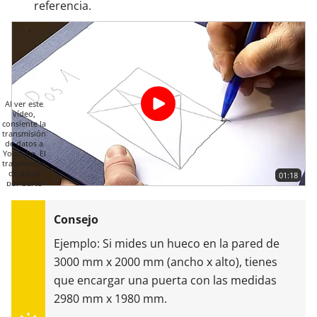
referencia.
Al ver este
vídeo,
consiente la
transmisión
de datos a
YouTube. El
tratamiento
de datos
01:18
por parte
de YouTube
se rige por
su política
de
protección
Ejemplo: Si mides un hueco en la pared de
de datos.
Más
3000 mm x 2000 mm (ancho x alto), tienes
información
que encargar una puerta con las medidas
REPRODUCIR
VÍDEO
2980 mm x 1980 mm.