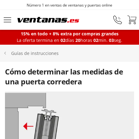
Número 1 en ventas de ventanas y puertas online
Ir al contenido principal
15% en todo + 8% extra por compras grandes
La oferta termina en
02
días
20
horas
02
min.
03
seg.
Ventanas
Guías de instrucciones
Balconeras
Cómo determinar las medidas de
una puerta corredera
Puertas Entrada
Puertas de garaje
Iniciar sesión