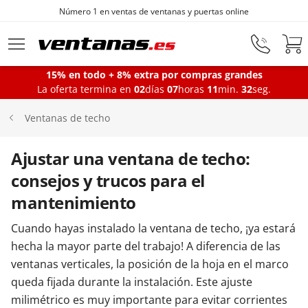
Número 1 en ventas de ventanas y puertas online
Ir al contenido principal
15% en todo + 8% extra por compras grandes
La oferta termina en
02
días
07
horas
11
min.
32
seg.
Ventanas
Ventanas de techo
Balconeras
Ajustar una ventana de techo:
consejos y trucos para el
Puertas Entrada
mantenimiento
Cuando hayas instalado la ventana de techo, ¡ya estará
Puertas de garaje
hecha la mayor parte del trabajo! A diferencia de las
ventanas verticales, la posición de la hoja en el marco
queda fijada durante la instalación. Este ajuste
Iniciar sesión
milimétrico es muy importante para evitar corrientes