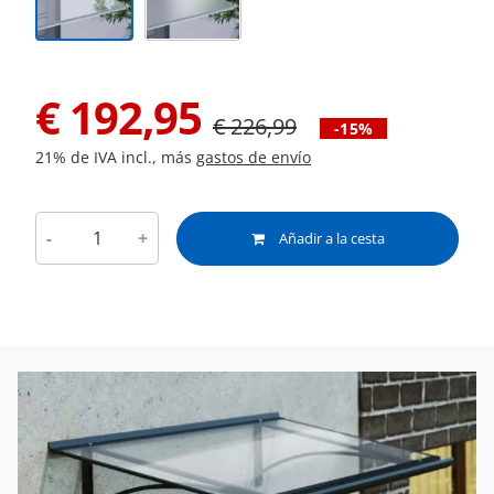
€
192,95
€
226,99
-15%
21% de IVA incl., más
gastos de envío
-
+
Añadir a la cesta