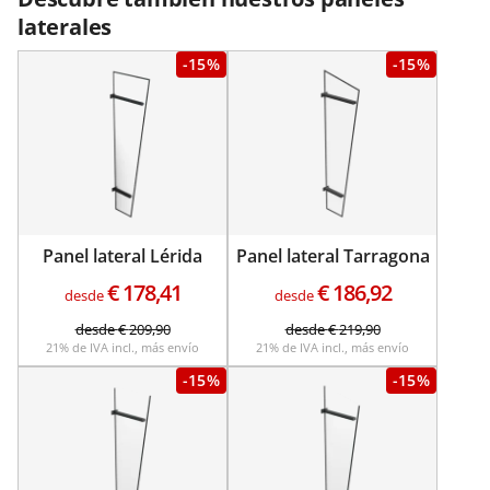
laterales
-15%
-15%
Panel lateral Lérida
Panel lateral Tarragona
€
178,41
€
186,92
desde
desde
desde
€
209,90
desde
€
219,90
21% de IVA incl., más envío
21% de IVA incl., más envío
-15%
-15%