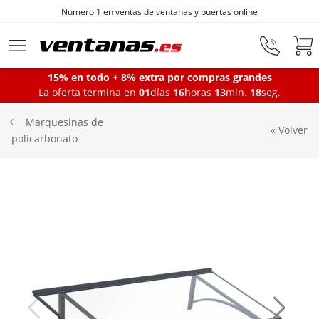
line
Fabricantes de ventanas desde 1872
Ir al contenido principal
15% en todo + 8% extra por compras grandes
La oferta termina en
01
días
16
horas
13
min.
17
seg.
Ventanas
Marquesinas de
« Volver
policarbonato
Balconeras
Puertas Entrada
Puertas de garaje
Iniciar sesión