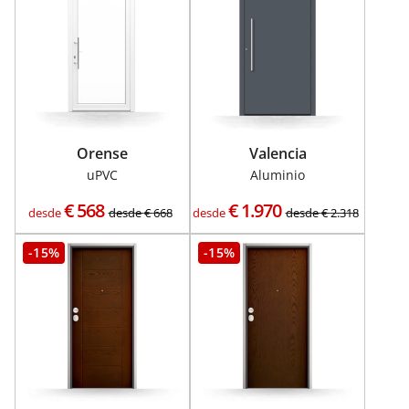
Orense
Valencia
uPVC
Aluminio
€
568
€
1.970
desde
desde
€
668
desde
desde
€
2.318
-15%
-15%