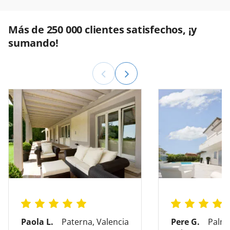
Más de 250 000 clientes satisfechos, ¡y
sumando!
Paola L.
Paterna, Valencia
Pere G.
Palma