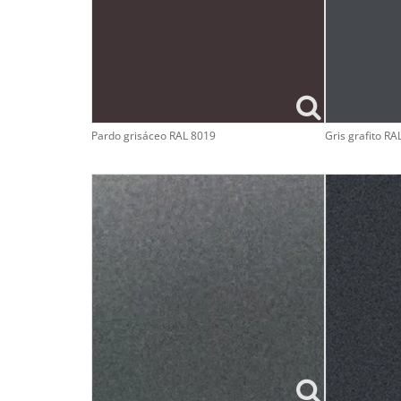
Pardo grisáceo RAL 8019
Gris grafito RA