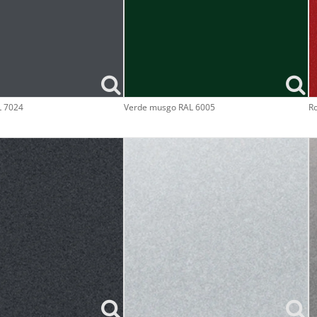
L 7024
Verde musgo RAL 6005
Ro