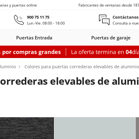
anas y puertas online
Fabricantes de ventanas desde 18
Ir al contenido principal
900 75 11 75
Contáctanos
Lun.-Vie. 08:00 - 18:00
Consulta a nues
Puertas Entrada
Puertas de garaje
a por compras grandes
La oferta termina en
04
dí
s entrada
Ventanas de techo
Balconeras correderas
Puertas auxiliares
Ventanas c
luminio
Colores para puertas correderas elevables de aluminio
correderas elevables de alum
on
as entrada
oneras con
Motorizadas
Puertas entrada
Ventanas
Balconeras correderas
Claraboyas
Puertas auxiliares
Balconeras corre
Puertas au
Ventanas
s
rsianas
PVC
de techo
aluminio
PVC
acero
Aluminio
PV
garaje
figurador puertas entrada
Configurador balconeras correderas
Configurador puertas auxil
Configurador
Configurador
Configurad