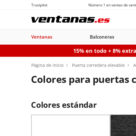
Trustpilot
Número 1 en ventas de vent
Ventanas
Balconeras
15% en todo + 8% extr
Ventanas
Balconeras
Puertas acorazadas
Puertas de garaje seccionales
Puerta
Página de inicio
Puerta corredera elevable
A
Colores para puertas 
Balconeras PVC
Ventanas
Puertas
Manuales
Ventanas de
Balconeras Aluminio
Ventanas c
Puert
Balc
Colores estándar
PVC
acorazadas
Aluminio
persiana
pe
Configurador puertas de 
Configurador puertas acorazadas
Configurador balconeras
Con
Configurador ventanas