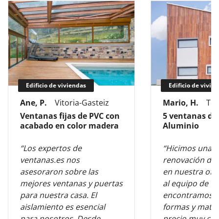
Edificio de viviendas
Edificio de vivie
Ane, P.
Vitoria-Gasteiz
Mario, H.
Tol
Ventanas fijas de PVC con
5 ventanas de
acabado en color madera
Aluminio
“Los expertos de
“Hicimos una 
ventanas.es nos
renovación de 
asesoraron sobre las
en nuestra ofic
mejores ventanas y puertas
al equipo de v
para nuestra casa. El
encontramos l
aislamiento es esencial
formas y mater
para nosotros. Desde
precio muy com