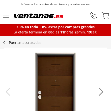
ntanas y puertas online
Fabricantes de ve
Ir al contenido principal
15% en todo + 8% extra por compras grandes
La oferta termina en
00
días
11
horas
26
min.
19
seg.
Ventanas
Puertas acorazadas
Balconeras
Puertas Entrada
Puertas de garaje
Iniciar sesión