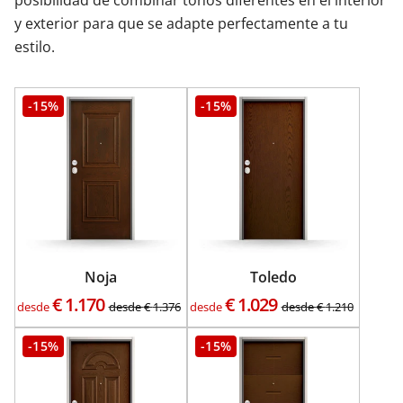
y exterior para que se adapte perfectamente a tu
estilo.
-15%
-15%
Noja
Toledo
€
1.170
€
1.029
desde
desde
€
1.376
desde
desde
€
1.210
-15%
-15%