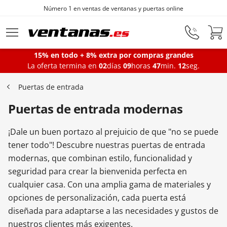
Número 1 en ventas de ventanas y puertas online
Ir al contenido principal
15% en todo + 8% extra por compras grandes
La oferta termina en
02
días
09
horas
47
min.
11
seg.
Ventanas
Puertas de entrada
Puertas de entrada modernas
Balconeras
¡Dale un buen portazo al prejuicio de que "no se puede
Puertas Entrada
tener todo"! Descubre nuestras puertas de entrada
modernas, que combinan estilo, funcionalidad y
seguridad para crear la bienvenida perfecta en
Puertas de garaje
cualquier casa. Con una amplia gama de materiales y
opciones de personalización, cada puerta está
diseñada para adaptarse a las necesidades y gustos de
Iniciar sesión
nuestros clientes más exigentes.