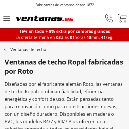
Fabricantes de ventanas desde 1872
Ir al contenido principal
15% en todo + 8% extra por compras grandes
La oferta termina en
03
días
01
horas
18
min.
40
seg.
Ventanas
Ventanas de techo
Ventanas de techo Ropal fabricadas
Balconeras
por Roto
Puertas Entrada
Diseñadas por el fabricante alemán Roto, las ventanas
de techo Ropal combinan fiabilidad, eficiencia
energética y confort de uso. Están pensadas tanto
Puertas de garaje
para renovación como para construcciones nuevas,
con un diseño duradero. Disponibles en madera o
PVC, los modelos R4/7 y R4/7 Plus ofrecen una
Iniciar sesión