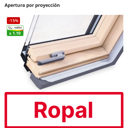
Apertura por proyección
-15%
U
- valor
W
≥ 1.10