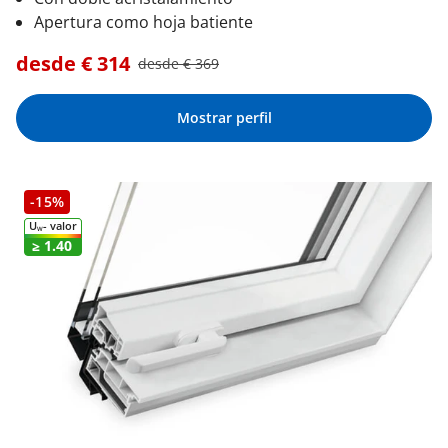
Apertura como hoja batiente
desde €
314
desde €
369
Mostrar perfil
-15%
U
- valor
W
≥ 1.40