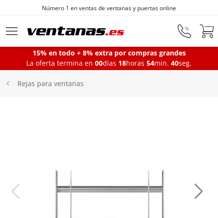
Número 1 en ventas de ventanas y puertas online
Ir al contenido principal
15% en todo + 8% extra por compras grandes
La oferta termina en
00
días
18
horas
54
min.
39
seg.
Ventanas
Rejas para ventanas
Balconeras
Puertas Entrada
Puertas de garaje
Iniciar sesión