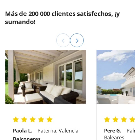
Más de 200 000 clientes satisfechos, ¡y
sumando!
Paola L.
Paterna, Valencia
Pere G.
Palma
Baleares
Balconeras