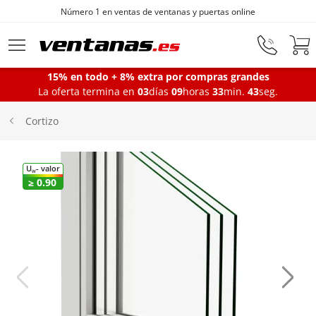
Número 1 en ventas de ventanas y puertas online
Ir al contenido principal
15% en todo + 8% extra por compras grandes
La oferta termina en
03
días
09
horas
33
min.
43
seg.
Ventanas
Cortizo
Balconeras
U
- valor
W
≥ 0.90
Puertas Entrada
Puertas de garaje
Iniciar sesión