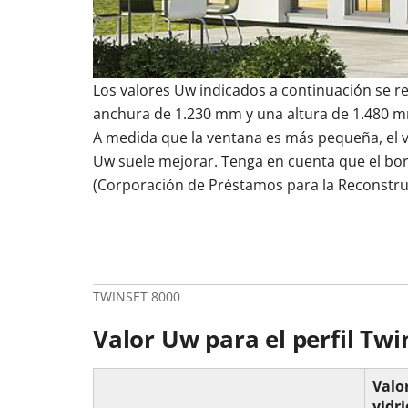
Otros enlaces
Otros enlaces
Otros enlaces
Tamaños balconeras
Tamaños puertas entrada
Coste balconeras
Colores puertas de 
Balc
Tipos de ventanas
Tamaños de las ventanas
Los valores Uw indicados a continuación se re
Instrucciones y vídeos
Instrucciones y vídeos
Instrucciones y vídeos
anchura de 1.230 mm y una altura de 1.480 m
Cómo instalar una balconera
Instalar puerta de entrada
Ajustar puerta de e
Cómo ajustar un
Cómo instalar una ventana
Cómo ajustar una 
A medida que la ventana es más pequeña, el v
Uw suele mejorar. Tenga en cuenta que el bor
(Corporación de Préstamos para la Reconstru
TWINSET 8000
Valor Uw para el perfil Twi
Valo
vidri