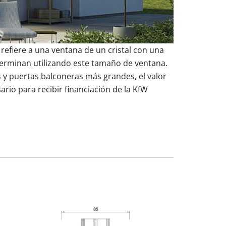
refiere a una ventana de un cristal con una
terminan utilizando este tamaño de ventana.
uestras balconeras de aluminio
uestras puertas de entrada de aluminio
es para cambiar ventanas
 y puertas balconeras más grandes, el valor
rio para recibir financiación de la KfW