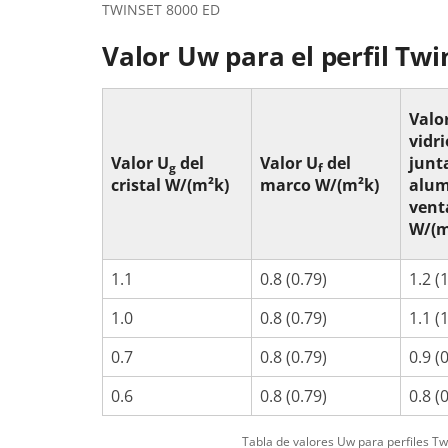
TWINSET 8000 ED
Valor Uw para el perfil Tw
Valo
vidri
Valor U
del
Valor U
del
junt
g
f
cristal W/(m²k)
marco W/(m²k)
alum
vent
W/(m
1.1
0.8 (0.79)
1.2 (
1.0
0.8 (0.79)
1.1 (
0.7
0.8 (0.79)
0.9 (
0.6
0.8 (0.79)
0.8 (
Tabla de valores Uw para perfiles T