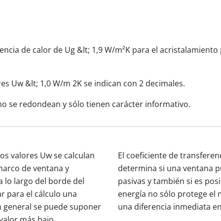
rencia de calor de Ug &lt; 1,9 W/m²K para el acristalamient
es Uw &lt; 1,0 W/m 2K se indican con 2 decimales.
no se redondean y sólo tienen carácter informativo.
os valores Uw se calculan
El coeficiente de transfere
 marco de ventana y
determina si una ventana p
a lo largo del borde del
pasivas y también si es pos
ar para el cálculo una
energía no sólo protege el
n general se puede suponer
una diferencia inmediata en
valor más bajo.