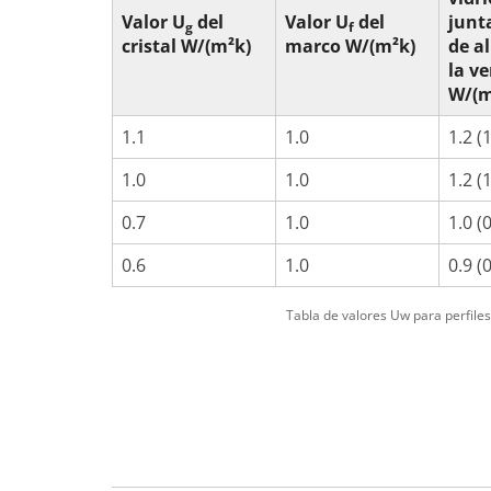
Valor U
del
Valor U
del
junt
g
f
cristal W/(m²k)
marco W/(m²k)
de a
la v
W/(m
1.1
1.0
1.2 (
1.0
1.0
1.2 (
0.7
1.0
1.0 (
0.6
1.0
0.9 (
Tabla de valores Uw para perfile