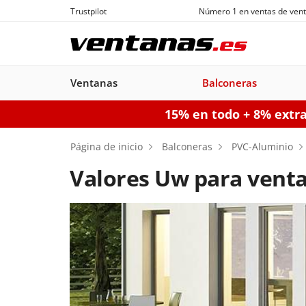
Trustpilot
Número 1 en ventas de vent
Ventanas
Balconeras
15% en todo + 8% extr
Ventanas
Balconeras
Puertas acorazadas
Puertas de garaje seccionales
Puerta
Página de inicio
Balconeras
PVC-Aluminio
Valores Uw para venta
Balconeras PVC
Ventanas
Puertas
Manuales
Ventanas de
Balconeras Aluminio
Ventanas c
Puert
Balc
PVC
acorazadas
Aluminio
persiana
pe
Configurador puertas de 
Configurador puertas acorazadas
Configurador balconeras
Con
Configurador ventanas