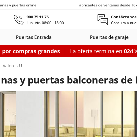
anas y puertas online
Fabricantes de ventanas desde 18
Ir al contenido principal
900 75 11 75
Contáctanos
Lun.-Vie. 08:00 - 18:00
Consulta a nues
Puertas Entrada
Puertas de garaje
a por compras grandes
La oferta termina en
02
dí
s entrada
Ventanas de techo
Balconeras correderas
Puertas auxiliares
Ventanas c
Valores U
nas y puertas balconeras de
on
as entrada
oneras con
Motorizadas
Puertas entrada
Ventanas
Balconeras correderas
Claraboyas
Puertas auxiliares
Balconeras corre
Puertas au
Ventanas
s
rsianas
PVC
de techo
aluminio
PVC
acero
Aluminio
PV
garaje
figurador puertas entrada
Configurador balconeras correderas
Configurador puertas auxil
Configurador
Configurador
Configurad