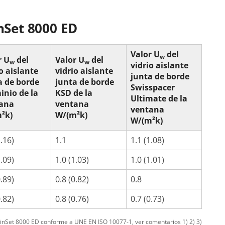
inSet 8000 ED
Valor U
del
w
r U
del
Valor U
del
w
w
vidrio aislante
o aislante
vidrio aislante
junta de borde
a de borde
junta de borde
Swisspacer
inio de la
KSD de la
Ultimate de la
ana
ventana
ventana
²k)
W/(m²k)
W/(m²k)
1.16)
1.1
1.1 (1.08)
1.09)
1.0 (1.03)
1.0 (1.01)
0.89)
0.8 (0.82)
0.8
0.82)
0.8 (0.76)
0.7 (0.73)
winSet 8000 ED conforme a UNE EN ISO 10077-1, ver comentarios 1) 2) 3)