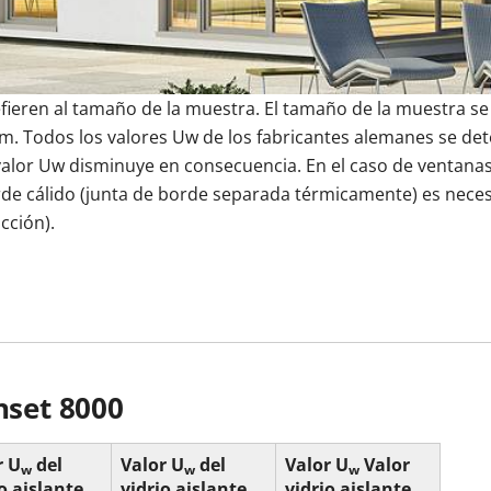
entrada
oneras Cortizo
Cerradura eléctrica
Balconeras Veka
Tiradores
Colores de las ventanas
Ventanas Cortizo
Ventanas Veka
fieren al tamaño de la muestra. El tamaño de la muestra se 
m. Todos los valores Uw de los fabricantes alemanes se de
Descubre n
Descubre n
ntrada
a balconera
Videos
Videos
Subvencion
ventana
Vídeos
alor Uw disminuye en consecuencia. En el caso de ventanas
de cálido (junta de borde separada térmicamente) es necesa
cción).
nset 8000
r U
del
Valor U
del
Valor U
Valor
w
w
w
o aislante
vidrio aislante
vidrio aislante