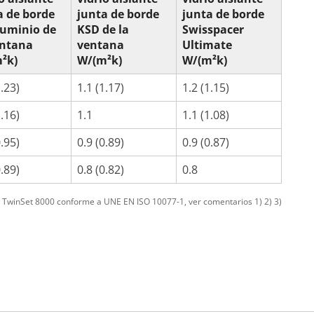
a de borde
junta de borde
junta de borde
luminio de
KSD de la
Swisspacer
entana
ventana
Ultimate
²k)
W/(m²k)
W/(m²k)
1.23)
1.1 (1.17)
1.2 (1.15)
1.16)
1.1
1.1 (1.08)
0.95)
0.9 (0.89)
0.9 (0.87)
0.89)
0.8 (0.82)
0.8
s TwinSet 8000 conforme a UNE EN ISO 10077-1, ver comentarios 1) 2) 3)