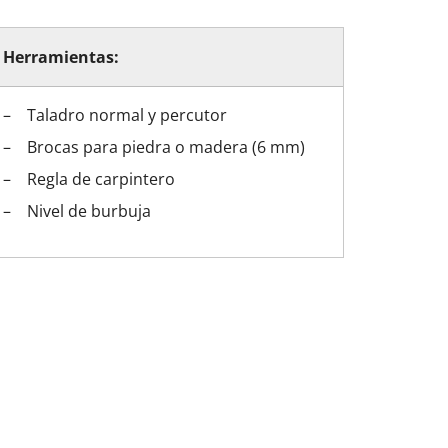
Herramientas:
Taladro normal y percutor
uestras balconeras de aluminio
uestras puertas de entrada de aluminio
es para cambiar ventanas
Brocas para piedra o madera (6 mm)
Regla de carpintero
Nivel de burbuja