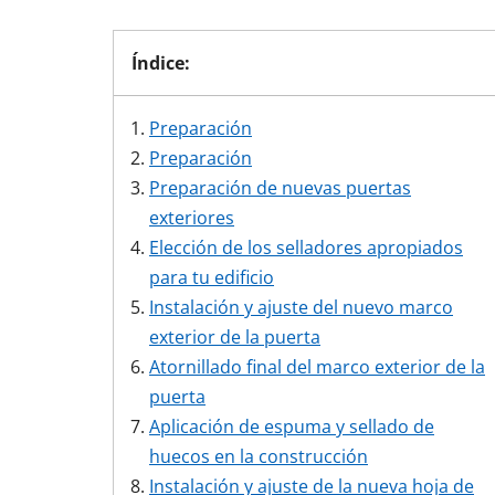
Otros enlaces
Otros enlaces
Otros enlaces
Tamaños balconeras
Tamaños puertas entrada
Índice:
Coste balconeras
Colores puertas de 
Balc
Tipos de ventanas
Tamaños de las ventanas
Instrucciones y vídeos
Instrucciones y vídeos
Preparación
Instrucciones y vídeos
Cómo instalar una balconera
Instalar puerta de entrada
Ajustar puerta de e
Cómo ajustar un
Preparación
Cómo instalar una ventana
Cómo ajustar una 
Preparación de nuevas puertas
exteriores
Elección de los selladores apropiados
para tu edificio
Instalación y ajuste del nuevo marco
exterior de la puerta
Atornillado final del marco exterior de la
puerta
Aplicación de espuma y sellado de
huecos en la construcción
Instalación y ajuste de la nueva hoja de