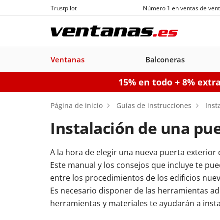
Trustpilot
Número 1 en ventas de vent
Ventanas
Balconeras
15% en todo + 8% extr
Ventanas
Balconeras
Puertas acorazadas
Puertas de garaje seccionales
Puerta
Página de inicio
Guías de instrucciones
Inst
Instalación de una pue
A la hora de elegir una nueva puerta exterior 
Balconeras PVC
Ventanas
Puertas
Manuales
Ventanas de
Balconeras Aluminio
Ventanas c
Puert
Balc
Este manual y los consejos que incluye te pu
PVC
acorazadas
Aluminio
persiana
pe
entre los procedimientos de los edificios nuev
Configurador puertas de 
Es necesario disponer de las herramientas ade
Configurador puertas acorazadas
Configurador balconeras
Con
herramientas y materiales te ayudarán a instal
Configurador ventanas