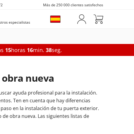
72
Más de 250 000 clientes satisfechos
tros especialistas
as
15
horas
16
min.
37
seg.
orrederas
Opciones
Marquesinas para puertas
Accesorios
Seguridad balconeras
Marquesina de policarbonato
Contraventanas
e obra nueva
Acristalamiento balconeras
Marquesina con panel lateral
Rejas para ventanas
Persianas enrollables
uscar ayuda profesional para la instalación.
Toldo lateral
Buzones exteriores
deras
xiliares
 correderas
Mosquiteras para ventanas
ntos. Ten en cuenta que hay diferencias
C
Toldo lateral recto
Buzón de correo
Opciones
paso en la instalación de tu puerta exterior.
 de obra nueva. Las siguientes listas de
Toldo lateral de esquina
Buzón para paquetes
Ventanas insonorizadas
iares
or correderas
Ventanas triple cristal