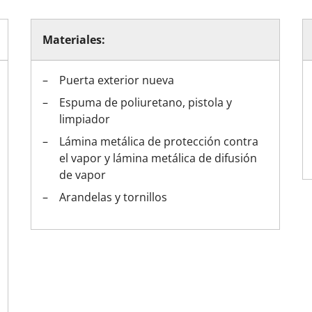
entrada
oneras Cortizo
Materiales:
Cerradura eléctrica
Balconeras Veka
Tiradores
Colores de las ventanas
Ventanas Cortizo
Ventanas Veka
Puerta exterior nueva
Descubre n
Descubre n
ntrada
a balconera
Videos
Videos
Subvencion
Espuma de poliuretano, pistola y
ventana
Vídeos
limpiador
Lámina metálica de protección contra
el vapor y lámina metálica de difusión
de vapor
Arandelas y tornillos