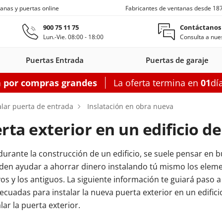
anas y puertas online
Fabricantes de ventanas desde 18
Ir al contenido principal
900 75 11 75
Contáctanos
Lun.-Vie. 08:00 - 18:00
Consulta a nues
Puertas Entrada
Puertas de garaje
a por compras grandes
La oferta termina en
01
dí
s entrada
Ventanas de techo
Balconeras correderas
Puertas auxiliares
Ventanas c
alar puerta de entrada
Inslatación en obra nueva
rta exterior en un edificio d
durante la construcción de un edificio, se suele pensar en b
on
as entrada
oneras con
Motorizadas
Puertas entrada
Ventanas
Balconeras correderas
Claraboyas
Puertas auxiliares
Balconeras corre
Puertas au
Ventanas
eden ayudar a ahorrar dinero instalando tú mismo los eleme
s
rsianas
PVC
de techo
aluminio
PVC
acero
Aluminio
PV
os y los antiguos. La siguiente información te guiará paso a 
garaje
cuadas para instalar la nueva puerta exterior en un edificio
figurador puertas entrada
Configurador balconeras correderas
Configurador puertas auxil
ar la puerta exterior.
Configurador
Configurador
Configurad