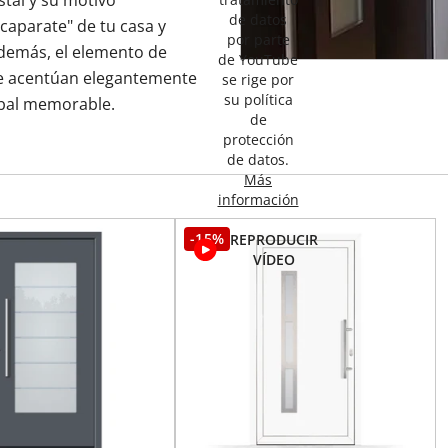
stal y su motivo
de datos
scaparate" de tu casa y
por parte
demás, el elemento de
de YouTube
que acentúan elegantemente
se rige por
su política
obal memorable.
de
protección
de datos.
Más
información
-15%
REPRODUCIR
VÍDEO