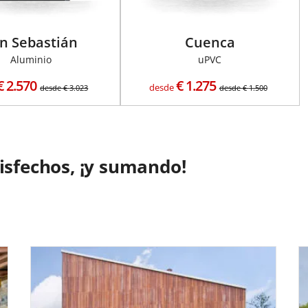
n Sebastián
Cuenca
Aluminio
uPVC
€
2.570
€
1.275
desde
desde
€
3.023
desde
€
1.500
tisfechos, ¡y sumando!