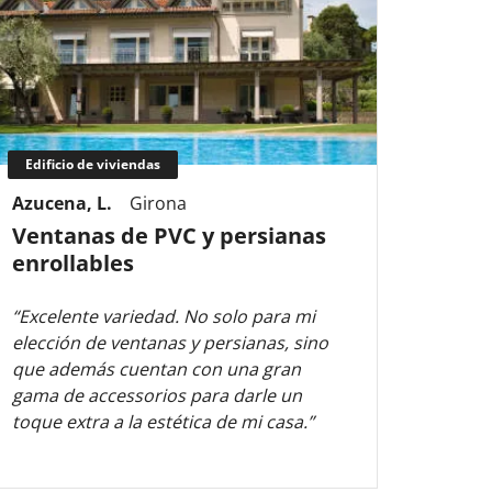
Edificio de viviendas
Edifi
Azucena, L.
Girona
Macar
Ventanas de PVC y persianas
Vent
enrollables
barr
“Excelente variedad. No solo para mi
“Rápid
elección de ventanas y persianas, sino
súper 
que además cuentan con una gran
estad
gama de accessorios para darle un
recom
toque extra a la estética de mi casa.”