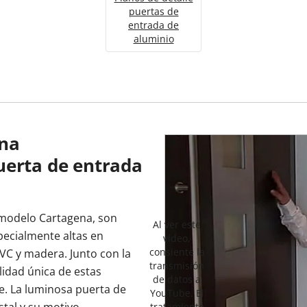
puertas de
entrada de
aluminio
una
uerta de entrada
 modelo Cartagena, son
Al ver este
pecialmente altas en
vídeo,
consiente la
VC y madera. Junto con la
transmisión
lidad única de estas
de datos a
e. La luminosa puerta de
YouTube. El
tratamiento