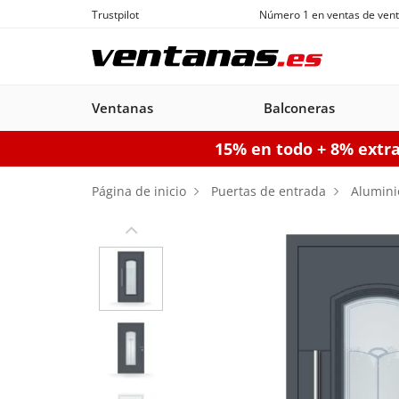
Trustpilot
Número 1 en ventas de vent
Ventanas
Balconeras
15% en todo + 8% extr
Ventanas
Balconeras
Puertas acorazadas
Puertas de garaje seccionales
Puerta
Página de inicio
Puertas de entrada
Alumini
Balconeras PVC
Ventanas
Puertas
Manuales
Ventanas de
Balconeras Aluminio
Ventanas c
Puert
Balc
PVC
acorazadas
Aluminio
persiana
pe
Configurador puertas de 
Configurador puertas acorazadas
Configurador balconeras
Con
Configurador ventanas