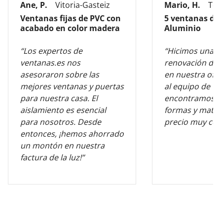
Ane, P.
Vitoria-Gasteiz
Mario, H.
Tol
Ventanas fijas de PVC con
5 ventanas de
acabado en color madera
Aluminio
“Los expertos de
“Hicimos una 
ventanas.es nos
renovación de 
asesoraron sobre las
en nuestra ofic
mejores ventanas y puertas
al equipo de v
para nuestra casa. El
encontramos l
aislamiento es esencial
formas y mater
para nosotros. Desde
precio muy com
entonces, ¡hemos ahorrado
un montón en nuestra
factura de la luz!”