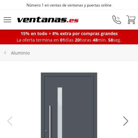
Número 1 en ventas de ventanas y puertas online
Ir al contenido principal
15% en todo + 8% extra por compras grandes
La oferta termina en
01
días
20
horas
48
min.
58
seg.
Ventanas
Aluminio
Balconeras
Puertas Entrada
Puertas de garaje
Iniciar sesión