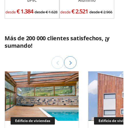
uPVC
Aluminio
€
1.384
€
2.521
desde
desde
€
1.628
desde
desde
€
2.966
Más de 200 000 clientes satisfechos, ¡y
sumando!
Edificio de viviendas
Edificio de vivie