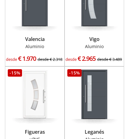
Valencia
Vigo
Aluminio
Aluminio
€
1.970
€
2.965
desde
desde
€
2.318
desde
desde
€
3.489
-15%
-15%
Figueras
Leganés