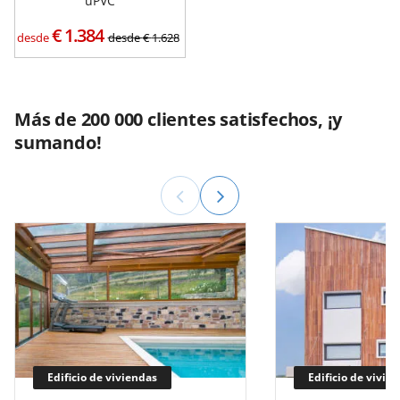
uPVC
€
1.384
desde
desde
€
1.628
Más de 200 000 clientes satisfechos, ¡y
sumando!
Edificio de viviendas
Edificio de vivie