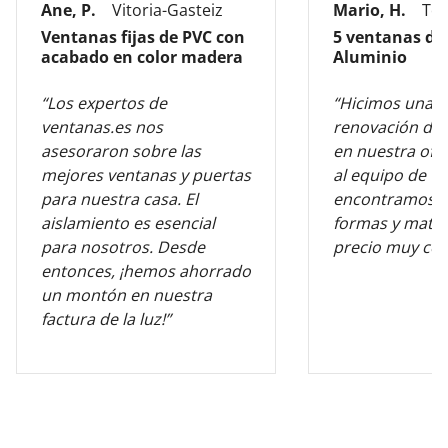
Ane, P.
Vitoria-Gasteiz
Mario, H.
Tol
Ventanas fijas de PVC con
5 ventanas de
acabado en color madera
Aluminio
“Los expertos de
“Hicimos una 
ventanas.es nos
renovación de 
asesoraron sobre las
en nuestra ofic
mejores ventanas y puertas
al equipo de v
para nuestra casa. El
encontramos l
aislamiento es esencial
formas y mater
para nosotros. Desde
precio muy com
entonces, ¡hemos ahorrado
un montón en nuestra
factura de la luz!”