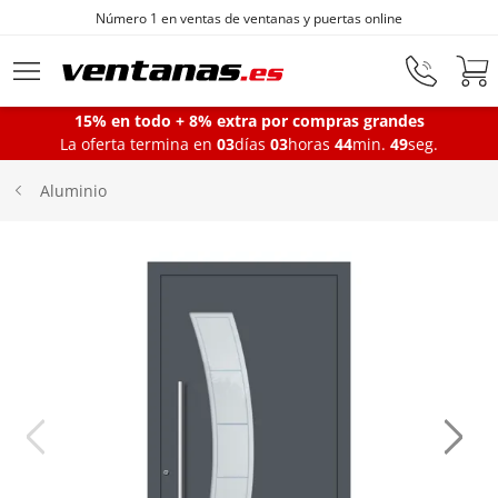
Número 1 en ventas de ventanas y puertas online
Ir al contenido principal
15% en todo + 8% extra por compras grandes
La oferta termina en
03
días
03
horas
44
min.
49
seg.
Ventanas
Aluminio
Balconeras
Puertas Entrada
Puertas de garaje
Iniciar sesión