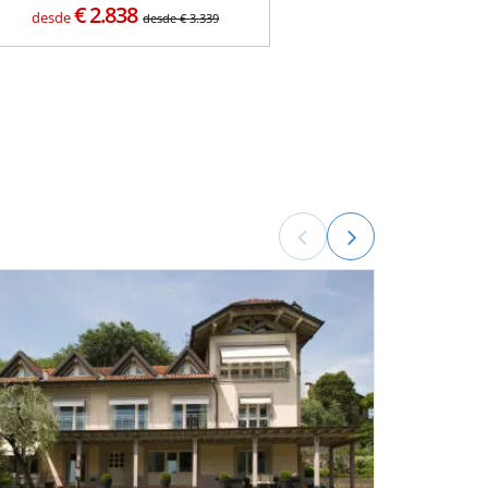
€
2.838
desde
desde
€
3.339