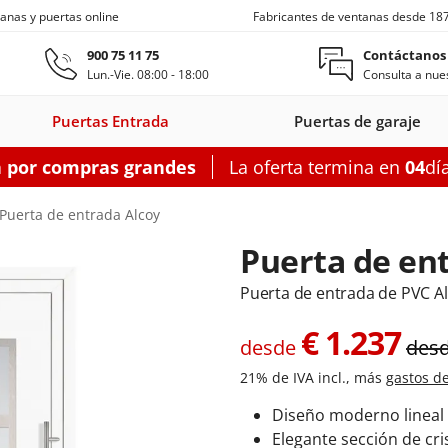
anas y puertas online
Fabricantes de ventanas desde 18
Ir al contenido principal
900 75 11 75
Contáctanos
Lun.-Vie. 08:00 - 18:00
Consulta a nues
Puertas Entrada
Puertas de garaje
a por compras grandes
La oferta termina en
04
dí
s entrada
Ventanas de techo
Balconeras correderas
Puertas auxiliares
Ventanas c
Puerta de entrada Alcoy
Puerta de en
Puerta de entrada de PVC A
on
as entrada
oneras con
Motorizadas
Puertas entrada
Ventanas
Balconeras correderas
Claraboyas
Puertas auxiliares
Balconeras corre
Puertas au
Ventanas
€
1.237
s
rsianas
PVC
de techo
aluminio
PVC
desde
acero
Aluminio
des
PV
21% de IVA incl., más
gastos d
garaje
figurador puertas entrada
Configurador balconeras correderas
Configurador puertas auxil
Diseño moderno lineal
Configurador
Configurador
Configurad
Elegante sección de cri