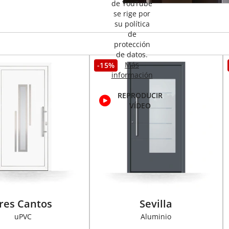
de YouTube
se rige por
su política
de
protección
de datos.
Más
-15%
información
REPRODUCIR
VÍDEO
res Cantos
Sevilla
uPVC
Aluminio