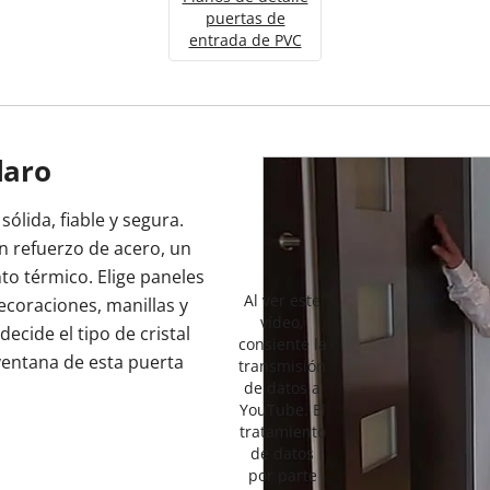
puertas de
entrada de PVC
laro
sólida, fiable y segura.
n refuerzo de acero, un
to térmico. Elige paneles
Al ver este
ecoraciones, manillas y
vídeo,
decide el tipo de cristal
consiente la
ventana de esta puerta
transmisión
de datos a
YouTube. El
tratamiento
de datos
por parte