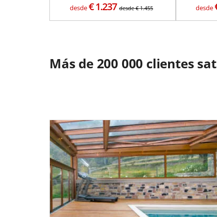
€
1.237
desde
desde
desde
€
1.455
Más de 200 000 clientes sa