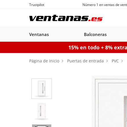
Trustpilot
Número 1 en ventas de vent
Ventanas
Balconeras
15% en todo + 8% extr
Ventanas
Balconeras
Puertas acorazadas
Puertas de garaje seccionales
Puerta
Página de inicio
Puertas de entrada
PVC
Balconeras PVC
Ventanas
Puertas
Manuales
Ventanas de
Balconeras Aluminio
Ventanas c
Puert
Balc
PVC
acorazadas
Aluminio
persiana
pe
Configurador puertas de 
Configurador puertas acorazadas
Configurador balconeras
Con
Configurador ventanas