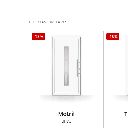
PUERTAS SIMILARES
-15%
-15%
Motril
T
uPVC