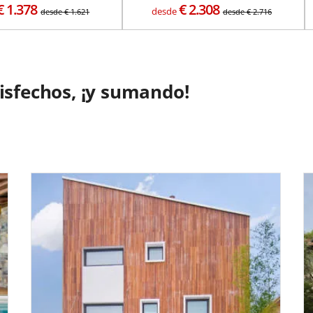
€
1.378
€
2.308
desde
desde
€
1.621
desde
€
2.716
tisfechos, ¡y sumando!