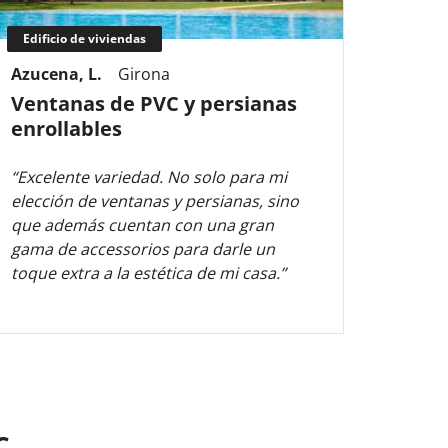
Edificio de viviendas
Edifi
Azucena, L.
Girona
Macar
Ventanas de PVC y persianas
Vent
enrollables
barr
“Excelente variedad. No solo para mi
“Rápid
elección de ventanas y persianas, sino
súper 
que además cuentan con una gran
estad
gama de accessorios para darle un
recom
toque extra a la estética de mi casa.”
C