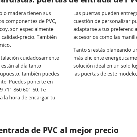
io o madera tienen sus
Las puertas pueden entrega
 los componentes de PVC,
cuestión de personalizar p
lcoy, son especialmente
adaptarse a tus preferencia
n calidad-precio. También
accesorios como las manill
mico.
Tanto si estás planeando u
nstalación cuidadosamente
más eficiente energéticame
están al día tanto
solución ideal en un solo lu
supuesto, también puedes
las puertas de este modelo
iente: Puedes ponerte en
49 711 860 601 60. Te
a la hora de encargar tu
entrada de PVC al mejor precio