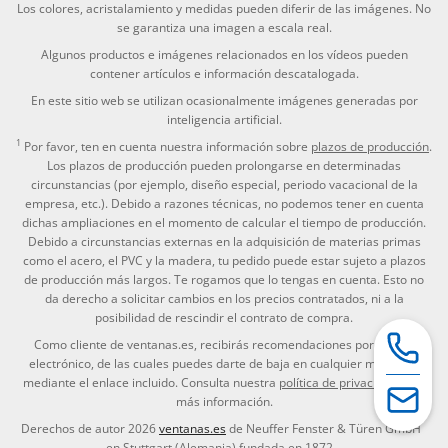
Los colores, acristalamiento y medidas pueden diferir de las imágenes. No
se garantiza una imagen a escala real.
Algunos productos e imágenes relacionados en los vídeos pueden
contener artículos e información descatalogada.
En este sitio web se utilizan ocasionalmente imágenes generadas por
inteligencia artificial.
1
Por favor, ten en cuenta nuestra información sobre
plazos de producción
.
Los plazos de producción pueden prolongarse en determinadas
circunstancias (por ejemplo, diseño especial, periodo vacacional de la
empresa, etc.). Debido a razones técnicas, no podemos tener en cuenta
dichas ampliaciones en el momento de calcular el tiempo de producción.
Debido a circunstancias externas en la adquisición de materias primas
como el acero, el PVC y la madera, tu pedido puede estar sujeto a plazos
de producción más largos. Te rogamos que lo tengas en cuenta. Esto no
da derecho a solicitar cambios en los precios contratados, ni a la
posibilidad de rescindir el contrato de compra.
Como cliente de ventanas.es, recibirás recomendaciones por correo
electrónico, de las cuales puedes darte de baja en cualquier momento
mediante el enlace incluido. Consulta nuestra
política de privacidad
para
más información.
Derechos de autor 2026
ventanas.es
de Neuffer Fenster & Türen GmbH
en Stuttgart (Alemania) fundada en 1872.