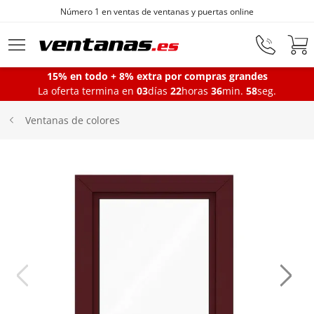
Número 1 en ventas de ventanas y puertas online
Ir al contenido principal
15% en todo + 8% extra por compras grandes
La oferta termina en
03
días
22
horas
36
min.
57
seg.
Ventanas
Ventanas de colores
Balconeras
Puertas Entrada
Puertas de garaje
Iniciar sesión