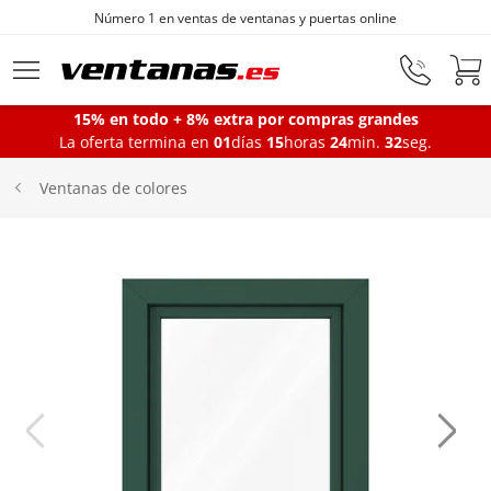
Número 1 en ventas de ventanas y puertas online
Ir al contenido principal
15% en todo + 8% extra por compras grandes
La oferta termina en
01
días
15
horas
24
min.
31
seg.
Ventanas
Ventanas de colores
Balconeras
Puertas Entrada
Puertas de garaje
Iniciar sesión