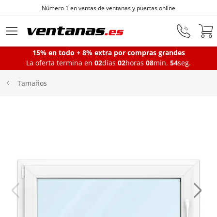
Número 1 en ventas de ventanas y puertas online
Ir al contenido principal
15% en todo + 8% extra por compras grandes
La oferta termina en
02
días
02
horas
08
min.
54
seg.
Ventanas
Tamaños
Balconeras
Puertas Entrada
Puertas de garaje
Iniciar sesión