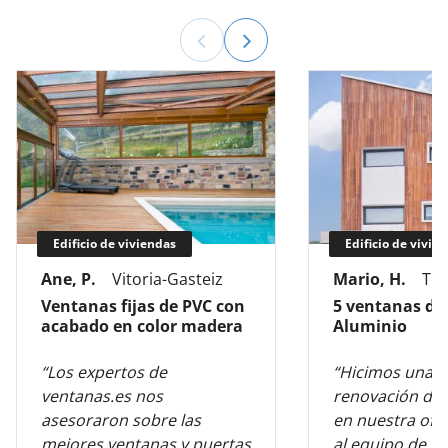
Edificio de viviendas
Edificio de vivie
Ane, P.
Vitoria-Gasteiz
Mario, H.
Tol
Ventanas fijas de PVC con
5 ventanas de
acabado en color madera
Aluminio
“Los expertos de
“Hicimos una 
ventanas.es nos
renovación de 
asesoraron sobre las
en nuestra ofic
mejores ventanas y puertas
al equipo de v