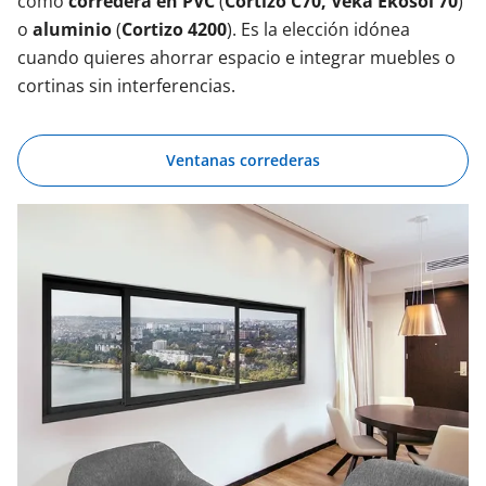
como
corredera en PVC
(
Cortizo C70, Veka Ekosol 70
)
o
aluminio
(
Cortizo 4200
). Es la elección idónea
cuando quieres ahorrar espacio e integrar muebles o
cortinas sin interferencias.
Ventanas correderas