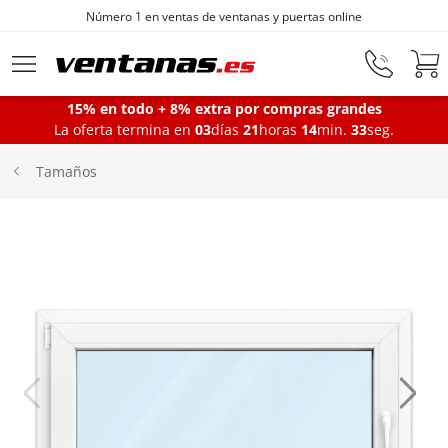
Número 1 en ventas de ventanas y puertas online
Ir al contenido principal
15% en todo + 8% extra por compras grandes
La oferta termina en
03
días
21
horas
14
min.
33
seg.
Ventanas
Tamaños
Balconeras
Puertas Entrada
Puertas de garaje
Iniciar sesión