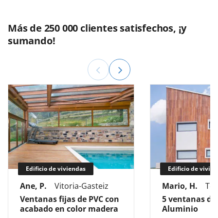
Más de 250 000 clientes satisfechos, ¡y
sumando!
Edificio de viviendas
Edificio de vivie
Ane, P.
Vitoria-Gasteiz
Mario, H.
Tol
Ventanas fijas de PVC con
5 ventanas de
acabado en color madera
Aluminio