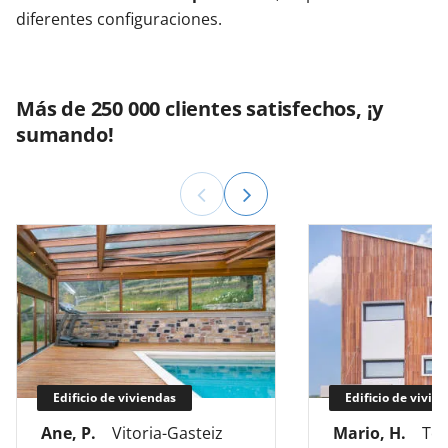
diferentes configuraciones.
Más de 250 000 clientes satisfechos, ¡y
sumando!
Edificio de viviendas
Edificio de vivie
Ane, P.
Vitoria-Gasteiz
Mario, H.
Tol