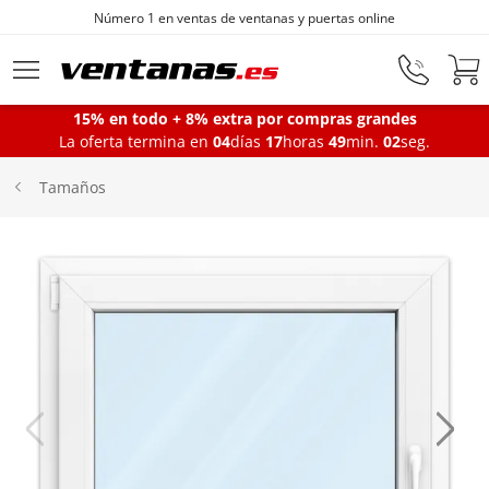
Número 1 en ventas de ventanas y puertas online
Ir al contenido principal
15% en todo + 8% extra por compras grandes
La oferta termina en
04
días
17
horas
49
min.
02
seg.
Ventanas
Tamaños
Balconeras
Puertas Entrada
Puertas de garaje
Iniciar sesión