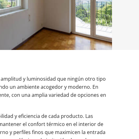
uestras balconeras de aluminio
uestras puertas de entrada de aluminio
es para cambiar ventanas
e amplitud y luminosidad que ningún otro tipo
reando un ambiente acogedor y moderno. En
iente, con una amplia variedad de opciones en
lidad y eficiencia de cada producto. Las
ntener el confort térmico en el interior de
rno y perfiles finos que maximicen la entrada