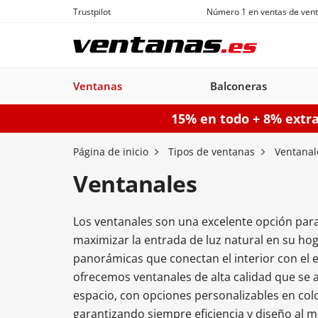
Trustpilot
Número 1 en ventas de vent
Ventanas
Balconeras
15% en todo + 8% extr
Ventanas
Balconeras
Puertas acorazadas
Puertas de garaje seccionales
Puerta
Página de inicio
Tipos de ventanas
Ventanal
Ventanales
Los ventanales son una excelente opción par
Balconeras PVC
Ventanas
Puertas
Manuales
Ventanas de
Balconeras Aluminio
Ventanas c
Puert
Balc
maximizar la entrada de luz natural en su hoga
PVC
acorazadas
Aluminio
persiana
pe
panorámicas que conectan el interior con el e
Configurador puertas de 
ofrecemos ventanales de alta calidad que se 
Configurador puertas acorazadas
Configurador balconeras
Con
espacio, con opciones personalizables en color
Configurador ventanas
garantizando siempre eficiencia y diseño al m