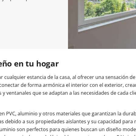
entrada
oneras Cortizo
Cerradura eléctrica
Balconeras Veka
Tiradores
Colores de las ventanas
Ventanas Cortizo
Ventanas Veka
Descubre n
Descubre n
ntrada
a balconera
Videos
Videos
Subvencion
ventana
Vídeos
eño en tu hogar
 cualquier estancia de la casa, al ofrecer una sensación d
conectar de forma armónica el interior con el exterior, c
s y ventanales que se adaptan a las necesidades de cada cl
n PVC, aluminio y otros materiales que garantizan la durabi
 debido a sus propiedades aislantes y su capacidad para ma
 aluminio son perfectos para quienes buscan un diseño mode