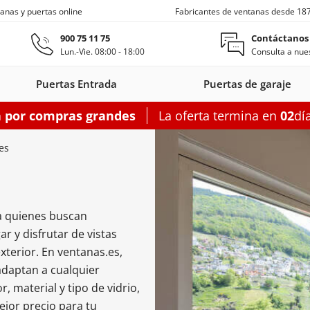
anas y puertas online
Fabricantes de ventanas desde 18
Ir al contenido principal
900 75 11 75
Contáctanos
Lun.-Vie. 08:00 - 18:00
Consulta a nues
Puertas Entrada
Puertas de garaje
a por compras grandes
La oferta termina en
02
dí
s entrada
Ventanas de techo
Balconeras correderas
Puertas auxiliares
Ventanas c
es
a quienes buscan
on
as entrada
oneras con
Motorizadas
Puertas entrada
Ventanas
Balconeras correderas
Claraboyas
Puertas auxiliares
Balconeras corre
Puertas au
Ventanas
r y disfrutar de vistas
s
rsianas
PVC
de techo
aluminio
PVC
acero
Aluminio
PV
xterior. En ventanas.es,
garaje
adaptan a cualquier
figurador puertas entrada
Configurador balconeras correderas
Configurador puertas auxil
, material y tipo de vidrio,
Configurador
Configurador
Configurad
ejor precio para tu