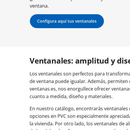
Otros enlaces
Otros enlaces
ventana.
Otros enlaces
Tamaños balconeras
Tamaños puertas entrada
Coste balconeras
Colores puertas de 
Balc
Tipos de ventanas
Tamaños de las ventanas
Configura aquí tus ventanales
Instrucciones y vídeos
Instrucciones y vídeos
Instrucciones y vídeos
Cómo instalar una balconera
Instalar puerta de entrada
Ajustar puerta de e
Cómo ajustar un
Cómo instalar una ventana
Cómo ajustar una 
Ventanales: amplitud y dis
Los ventanales son perfectos para transformar
de ventana puede igualar. Además, permiten 
ventanas.es, nos enorgullece ofrecer ventana
cuanto a medida, diseño y materiales.
En nuestro catálogo, encontrarás ventanales e
opciones en PVC son especialmente apreciadas
la vivienda. Por otro lado, los ventanales de