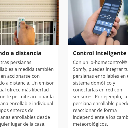
entrada
oneras Cortizo
Cerradura eléctrica
Balconeras Veka
Tiradores
Colores de las ventanas
Ventanas Cortizo
Ventanas Veka
Descubre n
Descubre n
ntrada
a balconera
Videos
Videos
Subvencion
ventana
Vídeos
do a distancia
Control inteligente
tras persianas
Con un io-homecontrol®
llables a medida también
Somfy, puedes integrar t
en accionarse con
persianas enrollables en 
o a distancia. Un emisor
sistema domótico y
al ofrece más libertad
conectarlas en red con
ue te permite accionar la
sensores. Por ejemplo, la
iana enrollable individual
persiana enrollable pued
upos enteros de
reaccionar de forma
ianas enrollables desde
independiente a los camb
uier lugar de la casa.
meteorológicos.