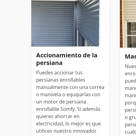
Otros enlaces
Otros enlaces
Otros enlaces
Tamaños balconeras
Tamaños puertas entrada
Coste balconeras
Colores puertas de 
Balc
Tipos de ventanas
Tamaños de las ventanas
Instrucciones y vídeos
Instrucciones y vídeos
Instrucciones y vídeos
Cómo instalar una balconera
Instalar puerta de entrada
Ajustar puerta de e
Cómo ajustar un
Cómo instalar una ventana
Cómo ajustar una 
Accionamiento de la
Man
persiana
Nues
Puedes accionar tus
enro
persianas enrollables
pued
manualmente con una correa
mand
o manivela o equiparlas con
manu
un motor de persiana
porq
enrollable Somfy. Si además
pers
quieres ahorrar en
o gr
electricidad, lo mejor es que
pers
utilices nuestro innovador
cualq