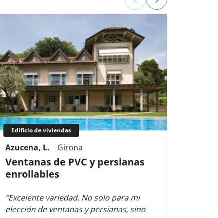
Edificio de viviendas
Edifi
Azucena, L.
Girona
Macar
Ventanas de PVC y persianas
Vent
enrollables
barr
“Excelente variedad. No solo para mi
“Rápid
elección de ventanas y persianas, sino
súper 