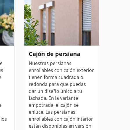
uestras balconeras de aluminio
uestras puertas de entrada de aluminio
es para cambiar ventanas
Perfi
Cajón de persiana
enrol
 e
Nuestras persianas
us
enrollables con cajón exterior
El perfi
el
tienen forma cuadrada o
enrolla
redonda para que puedas
persian
dar un diseño único a tu
la part
fachada. En la variante
Consta 
e
empotrada, el cajón se
que pue
enluce. Las persianas
PVC o a
ios
enrollables con cajón interior
están disponibles en versión