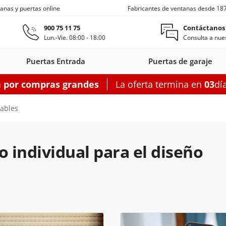
anas y puertas online
Fabricantes de ventanas desde 18
Ir al contenido principal
900 75 11 75
Contáctanos
Lun.-Vie. 08:00 - 18:00
Consulta a nues
Puertas Entrada
Puertas de garaje
a por compras grandes
La oferta termina en
03
dí
s entrada
Ventanas de techo
Balconeras correderas
Puertas auxiliares
Ventanas c
ables
o individual para el diseño
on
as entrada
oneras con
Motorizadas
Puertas entrada
Ventanas
Balconeras correderas
Claraboyas
Puertas auxiliares
Balconeras corre
Puertas au
Ventanas
s
rsianas
PVC
de techo
aluminio
PVC
acero
Aluminio
PV
garaje
figurador puertas entrada
Configurador balconeras correderas
Configurador puertas auxil
Configurador
Configurador
Configurad