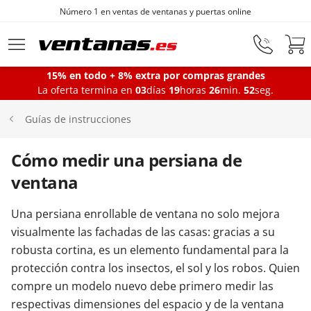
Número 1 en ventas de ventanas y puertas online
Ir al contenido principal
15% en todo + 8% extra por compras grandes
La oferta termina en
03
días
19
horas
26
min.
51
seg.
Ventanas
Guías de instrucciones
Balconeras
Cómo medir una persiana de
ventana
Puertas Entrada
Una persiana enrollable de ventana no solo mejora
visualmente las fachadas de las casas: gracias a su
Puertas de garaje
robusta cortina, es un elemento fundamental para la
protección contra los insectos, el sol y los robos. Quien
compre un modelo nuevo debe primero medir las
Iniciar sesión
respectivas dimensiones del espacio y de la ventana