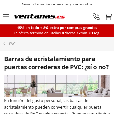
Número 1 en ventas de ventanas y puertas online
Ir al contenido principal
15% en todo + 8% extra por compras grandes
La oferta termina en
04
días
07
horas
12
min.
00
seg.
Ventanas
PVC
Balconeras
Barras de acristalamiento para
puertas correderas de PVC: ¿sí o no?
Puertas Entrada
Puertas de garaje
En función del gusto personal, las barras de
acristalamiento pueden convertir cualquier puerta
Iniciar sesión
corredera de PVC en algo especial. Pueden contribuir a