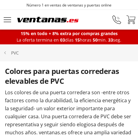
Fabricantes de ventanas desde 1872
Ir al contenido principal
15% en todo + 8% extra por compras grandes
La oferta termina en
03
días
15
horas
50
min.
32
seg.
Ventanas
PVC
Balconeras
Colores para puertas correderas
elevables de PVC
Puertas Entrada
Los colores de una puerta corredera son -entre otros
factores como la durabilidad, la eficiencia energética y
la seguridad- un valor exterior importante para
Puertas de garaje
cualquier casa. Una puerta corredera de PVC debe ser
representativa y seguir siendo elogiosa después de
Iniciar sesión
muchos años. ventanas.es ofrece una amplia variedad