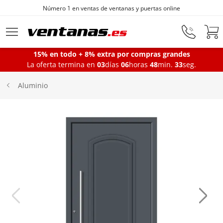
Número 1 en ventas de ventanas y puertas online
Ir al contenido principal
15% en todo + 8% extra por compras grandes
La oferta termina en
03
días
06
horas
48
min.
33
seg.
Ventanas
Aluminio
Balconeras
Puertas Entrada
Puertas de garaje
Iniciar sesión