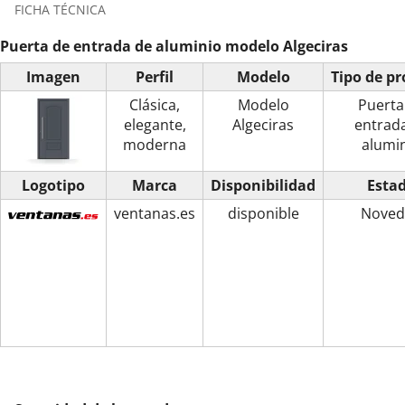
FICHA TÉCNICA
Puerta de entrada de aluminio modelo Algeciras
Imagen
Perfil
Modelo
Tipo de p
Clásica,
Modelo
Puerta
elegante,
Algeciras
entrad
moderna
alumi
Logotipo
Marca
Disponibilidad
Esta
ventanas.es
disponible
Noved