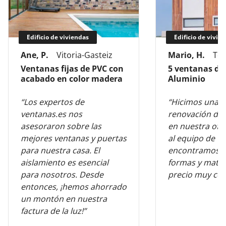
Edificio de viviendas
Edificio de vivie
Ane, P.
Vitoria-Gasteiz
Mario, H.
Tol
Ventanas fijas de PVC con
5 ventanas de
acabado en color madera
Aluminio
“Los expertos de
“Hicimos una 
ventanas.es nos
renovación de 
asesoraron sobre las
en nuestra ofic
mejores ventanas y puertas
al equipo de v
para nuestra casa. El
encontramos l
aislamiento es esencial
formas y mater
para nosotros. Desde
precio muy com
entonces, ¡hemos ahorrado
un montón en nuestra
factura de la luz!”