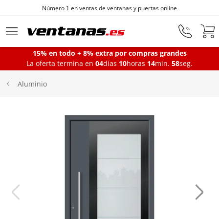
Número 1 en ventas de ventanas y puertas online
Ir al contenido principal
15% en todo + 8% extra por compras grandes
La oferta termina en
04
días
10
horas
14
min.
58
seg.
Ventanas
Aluminio
Balconeras
Puertas Entrada
Puertas de garaje
Iniciar sesión