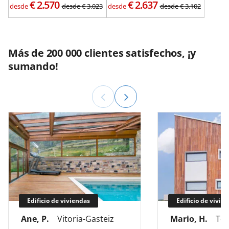
€
2.570
€
2.637
desde
desde
€
3.023
desde
desde
€
3.102
Más de 200 000 clientes satisfechos, ¡y
sumando!
Edificio de viviendas
Edificio de vivie
Ane, P.
Vitoria-Gasteiz
Mario, H.
Tol