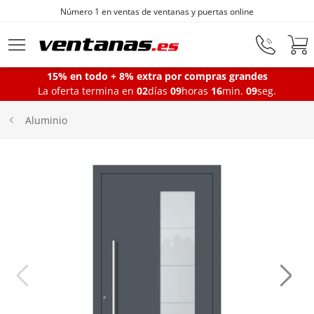
Número 1 en ventas de ventanas y puertas online
Ir al contenido principal
15% en todo + 8% extra por compras grandes
La oferta termina en
02
días
09
horas
16
min.
09
seg.
Ventanas
Aluminio
Balconeras
Puertas Entrada
Puertas de garaje
Iniciar sesión