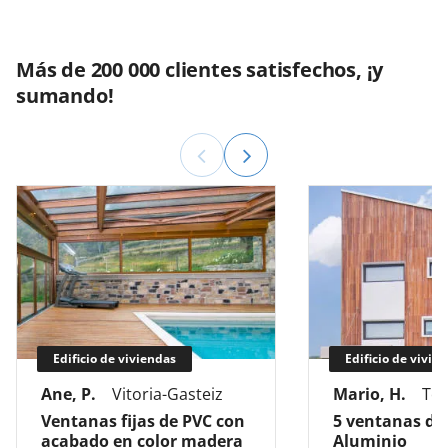
Más de 200 000 clientes satisfechos, ¡y
sumando!
Edificio de viviendas
Edificio de vivie
Ane, P.
Vitoria-Gasteiz
Mario, H.
Tol
Ventanas fijas de PVC con
5 ventanas de
acabado en color madera
Aluminio