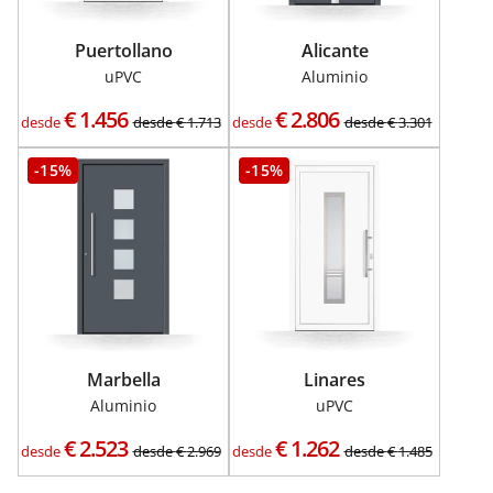
Puertollano
Alicante
uPVC
Aluminio
€
1.456
€
2.806
desde
desde
€
1.713
desde
desde
€
3.301
-15%
-15%
Marbella
Linares
Aluminio
uPVC
€
2.523
€
1.262
desde
desde
€
2.969
desde
desde
€
1.485