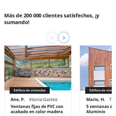
Más de 200 000 clientes satisfechos, ¡y
sumando!
Edificio de viviendas
Edificio de vivie
Ane, P.
Vitoria-Gasteiz
Mario, H.
Tol
Ventanas fijas de PVC con
5 ventanas de
acabado en color madera
Aluminio