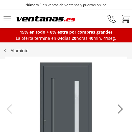
 online
Fabricantes de ventanas desde 187
Ir al contenido principal
15% en todo + 8% extra por compras grandes
La oferta termina en
04
días
20
horas
40
min.
40
seg.
Ventanas
Aluminio
Balconeras
Puertas Entrada
Puertas de garaje
Iniciar sesión