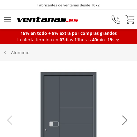
Fabricantes de ventanas desde 1872
Ir al contenido principal
15% en todo + 8% extra por compras grandes
La oferta termina en
03
días
11
horas
40
min.
19
seg.
Ventanas
Aluminio
Balconeras
Puertas Entrada
Puertas de garaje
Iniciar sesión