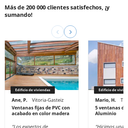
Más de 200 000 clientes satisfechos, ¡y
sumando!
Edificio de viviendas
Edificio de vivie
Ane, P.
Vitoria-Gasteiz
Mario, H.
Tol
Ventanas fijas de PVC con
5 ventanas de
acabado en color madera
Aluminio
“Los expertos de
“Hicimos una 