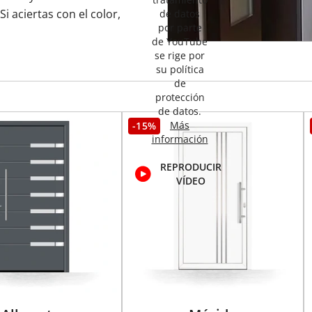
Si aciertas con el color,
de datos
por parte
de YouTube
se rige por
su política
de
protección
de datos.
Más
-15%
información
REPRODUCIR
VÍDEO