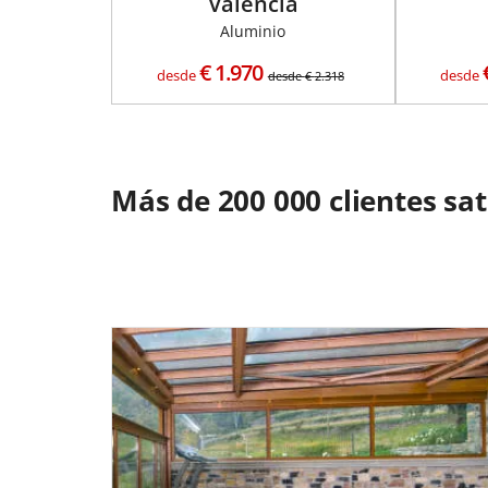
Valencia
Aluminio
€
1.970
desde
desde
desde
€
2.318
Más de 200 000 clientes sa