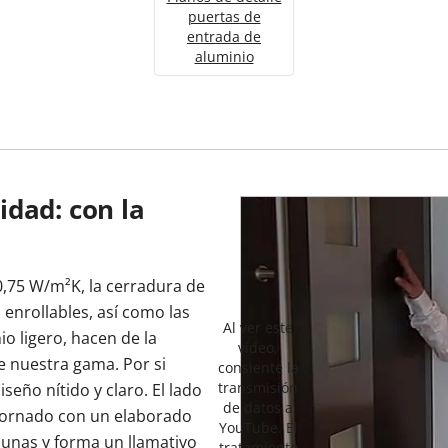
puertas de
entrada de
aluminio
dad: con la
0,75 W/m²K, la cerradura de
 enrollables, así como las
Al ver este
o ligero, hacen de la
vídeo,
e nuestra gama. Por si
consiente la
transmisión
iseño nítido y claro. El lado
de datos a
 adornado con un elaborado
YouTube. El
dunas y forma un llamativo
tratamiento