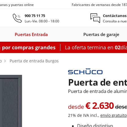
anas y puertas online
Fabricantes de ventanas desde 18
Ir al contenido principal
900 75 11 75
Contáctanos
Lun.-Vie. 08:00 - 18:00
Consulta a nues
Puertas Entrada
Puertas de garaje
a por compras grandes
La oferta termina en
02
dí
s entrada
Ventanas de techo
Balconeras correderas
Puertas auxiliares
Ventanas c
o
Puerta de entrada Burgos
Puerta de en
Puerta de entrada de alumi
on
as entrada
oneras con
Motorizadas
Puertas entrada
Ventanas
Balconeras correderas
Claraboyas
Puertas auxiliares
Balconeras corre
Puertas au
Ventanas
s
rsianas
PVC
de techo
aluminio
PVC
acero
Aluminio
PV
€
2.630
desde
des
garaje
figurador puertas entrada
Configurador balconeras correderas
Configurador puertas auxil
21% de IVA incl.,
envío gratuito
Configurador
Configurador
Configurad
Diseño distintivo