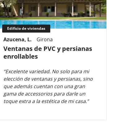
Edificio de viviendas
Edifi
Azucena, L.
Girona
Macar
Ventanas de PVC y persianas
Vent
enrollables
barr
“Excelente variedad. No solo para mi
“Rápid
elección de ventanas y persianas, sino
súper 
que además cuentan con una gran
estad
gama de accessorios para darle un
recom
toque extra a la estética de mi casa.”