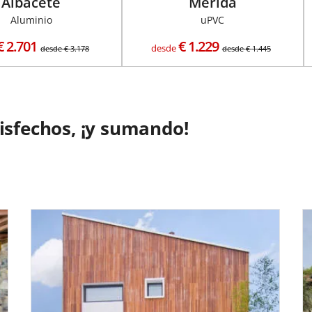
Albacete
Mérida
Aluminio
uPVC
€
2.701
€
1.229
desde
desde
€
3.178
desde
€
1.445
tisfechos, ¡y sumando!