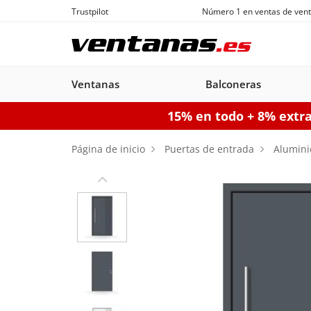
Trustpilot
Número 1 en ventas de vent
Ventanas
Balconeras
15% en todo + 8% extr
Ventanas
Balconeras
Puertas acorazadas
Puertas de garaje seccionales
Puerta
Página de inicio
Puertas de entrada
Alumini
Balconeras PVC
Ventanas
Puertas
Manuales
Ventanas de
Balconeras Aluminio
Ventanas c
Puert
Balc
PVC
acorazadas
Aluminio
persiana
pe
Configurador puertas de 
Configurador puertas acorazadas
Configurador balconeras
Con
Configurador ventanas