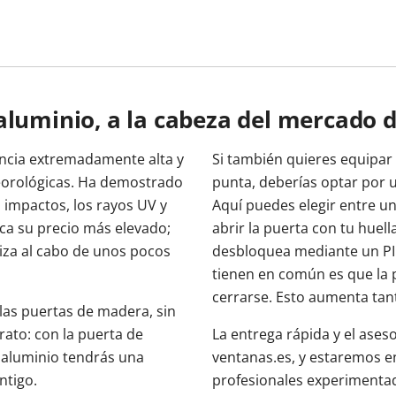
aluminio, a la cabeza del mercado 
encia extremadamente alta y
Si también quieres equipar
eorológicas. Ha demostrado
punta, deberías optar por u
s impactos, los rayos UV y
Aquí puedes elegir entre un
ica su precio más elevado;
abrir la puerta con tu huell
iza al cabo de unos pocos
desbloquea mediante un PI
tienen en común es que la
cerrarse. Esto aumenta tant
las puertas de madera, sin
ato: con la puerta de
La entrega rápida y el ases
 aluminio tendrás una
ventanas.es, y estaremos e
ntigo.
profesionales experimentado