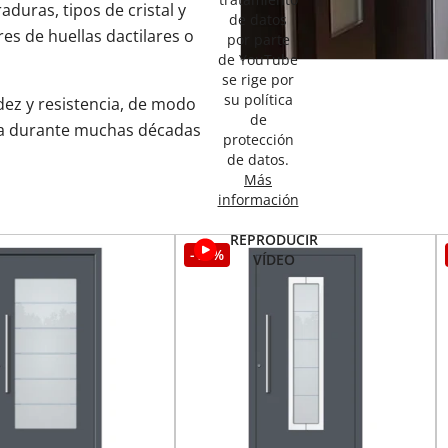
aduras, tipos de cristal y
de datos
es de huellas dactilares o
por parte
de YouTube
se rige por
su política
dez y resistencia, de modo
de
ta durante muchas décadas
protección
de datos.
Más
información
REPRODUCIR
-15%
VÍDEO