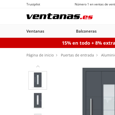
Trustpilot
Número 1 en ventas de vent
Ventanas
Balconeras
15% en todo + 8% extr
Ventanas
Balconeras
Puertas acorazadas
Puertas de garaje seccionales
Puerta
Página de inicio
Puertas de entrada
Alumini
Balconeras PVC
Ventanas
Puertas
Manuales
Ventanas de
Balconeras Aluminio
Ventanas c
Puert
Balc
PVC
acorazadas
Aluminio
persiana
pe
Configurador puertas de 
Configurador puertas acorazadas
Configurador balconeras
Con
Configurador ventanas