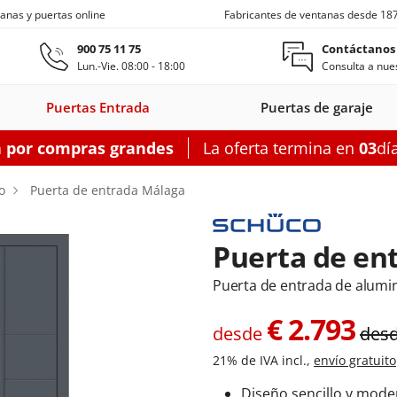
anas y puertas online
Fabricantes de ventanas desde 18
Ir al contenido principal
900 75 11 75
Contáctanos
Lun.-Vie. 08:00 - 18:00
Consulta a nues
Puertas Entrada
Puertas de garaje
a por compras grandes
La oferta termina en
03
dí
s entrada
Ventanas de techo
Balconeras correderas
Puertas auxiliares
Ventanas c
o
Puerta de entrada Málaga
Puerta de en
Puerta de entrada de alumi
on
as entrada
oneras con
Motorizadas
Puertas entrada
Ventanas
Balconeras correderas
Claraboyas
Puertas auxiliares
Balconeras corre
Puertas au
Ventanas
s
rsianas
PVC
de techo
aluminio
PVC
acero
Aluminio
PV
€
2.793
desde
des
garaje
figurador puertas entrada
Configurador balconeras correderas
Configurador puertas auxil
21% de IVA incl.,
envío gratuito
Configurador
Configurador
Configurad
Diseño sencillo y mode