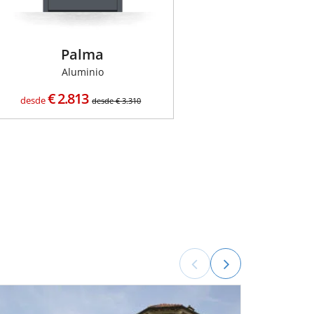
Palma
Aluminio
€
2.813
desde
desde
€
3.310