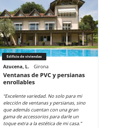
Edificio de viviendas
Edifi
Azucena, L.
Girona
Macar
Ventanas de PVC y persianas
Vent
enrollables
barr
“Excelente variedad. No solo para mi
“Rápid
elección de ventanas y persianas, sino
súper 
que además cuentan con una gran
estad
gama de accessorios para darle un
recom
toque extra a la estética de mi casa.”