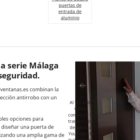
puertas de
entrada de
aluminio
la serie Málaga
seguridad.
 ventanas.es combinan la
tección antirrobo con un
Al ver este
vídeo,
consiente la
bles opciones para
transmisión
 diseñar una puerta de
de datos a
YouTube. El
ilizando una amplia gama de
tratamiento