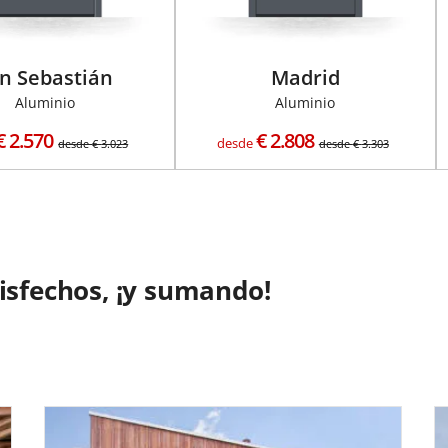
n Sebastián
Madrid
Aluminio
Aluminio
€
2.570
€
2.808
desde
desde
€
3.023
desde
€
3.303
tisfechos, ¡y sumando!