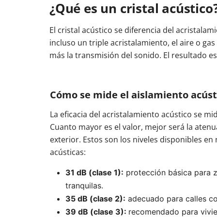
¿Qué es un cristal acústico
Otros enlaces
Otros enlaces
Otros enlaces
Tamaños balconeras
Tamaños puertas entrada
Coste balconeras
Colores puertas de 
Balc
El cristal acústico se diferencia del acristal
Tipos de ventanas
Tamaños de las ventanas
incluso un triple acristalamiento, el aire o 
Instrucciones y vídeos
Instrucciones y vídeos
más la transmisión del sonido. El resultado es
Instrucciones y vídeos
Cómo instalar una balconera
Instalar puerta de entrada
Ajustar puerta de e
Cómo ajustar un
Cómo instalar una ventana
Cómo ajustar una 
Cómo se mide el aislamiento acúst
La eficacia del acristalamiento acústico se mid
Cuanto mayor es el valor, mejor será la atenu
exterior. Estos son los niveles disponibles e
acústicas:
31 dB (clase 1):
 protección básica para z
tranquilas.
35 dB (clase 2):
 adecuado para calles c
39 dB (clase 3): 
recomendado para vivie