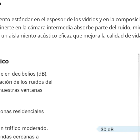
?
entrada
oneras Cortizo
Cerradura eléctrica
Balconeras Veka
Tiradores
amiento estándar en el espesor de los vidrios y en la compos
Colores de las ventanas
Ventanas Cortizo
Ventanas Veka
gas inerte en la cámara intermedia absorbe parte del ruido,
 un aislamiento acústico eficaz que mejora la calidad de vid
Descubre n
Descubre n
ntrada
a balconera
Videos
Videos
Subvencion
ventana
Vídeos
ico
e en decibelios (dB).
ación de los ruidos del
n nuestras ventanas
onas residenciales 
on tráfico moderado.
ndas cercanas a 