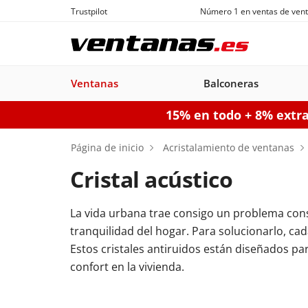
Trustpilot
Número 1 en ventas de vent
Ventanas
Balconeras
15% en todo + 8% extr
Ventanas
Balconeras
Puertas acorazadas
Puertas de garaje seccionales
Puerta
Página de inicio
Acristalamiento de ventanas
Cristal acústico
La vida urbana trae consigo un problema const
Balconeras PVC
Ventanas
Puertas
Manuales
Ventanas de
Balconeras Aluminio
Ventanas c
Puert
Balc
tranquilidad del hogar. Para solucionarlo, ca
PVC
acorazadas
Aluminio
persiana
pe
Estos cristales antiruidos están diseñados p
Configurador puertas de 
confort en la vivienda.
Configurador puertas acorazadas
Configurador balconeras
Con
Configurador ventanas