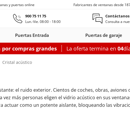
anas y puertas online
Fabricantes de ventanas desde 18
Ir al contenido principal
900 75 11 75
Contáctanos
Lun.-Vie. 08:00 - 18:00
Consulta a nues
Puertas Entrada
Puertas de garaje
a por compras grandes
La oferta termina en
04
dí
s entrada
Ventanas de techo
Balconeras correderas
Puertas auxiliares
Ventanas c
Cristal acústico
ante: el ruido exterior. Cientos de coches, obras, aviones o
on
as entrada
oneras con
Motorizadas
Puertas entrada
Ventanas
Balconeras correderas
Claraboyas
Puertas auxiliares
Balconeras corre
Puertas au
Ventanas
da vez más personas eligen el vidrio acústico en sus ventan
s
rsianas
PVC
de techo
aluminio
PVC
acero
Aluminio
PV
ara actuar como un potente aislante, bloqueando las vibrac
garaje
figurador puertas entrada
Configurador balconeras correderas
Configurador puertas auxil
Configurador
Configurador
Configurad