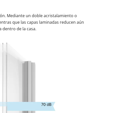
ición. Mediante un doble acristalamiento o
 mientras que las capas laminadas reducen aún
a dentro de la casa.
uestras balconeras de aluminio
uestras puertas de entrada de aluminio
es para cambiar ventanas