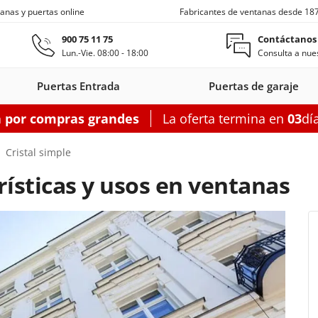
anas y puertas online
Fabricantes de ventanas desde 18
Ir al contenido principal
900 75 11 75
Contáctanos
Lun.-Vie. 08:00 - 18:00
Consulta a nues
Puertas Entrada
Puertas de garaje
a por compras grandes
La oferta termina en
03
dí
s entrada
Ventanas de techo
Balconeras correderas
Puertas auxiliares
Ventanas c
Cristal simple
erísticas y usos en ventanas
on
as entrada
oneras con
Motorizadas
Puertas entrada
Ventanas
Balconeras correderas
Claraboyas
Puertas auxiliares
Balconeras corre
Puertas au
Ventanas
s
rsianas
PVC
de techo
aluminio
PVC
acero
Aluminio
PV
garaje
figurador puertas entrada
Configurador balconeras correderas
Configurador puertas auxil
Configurador
Configurador
Configurad