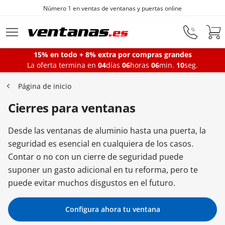
de ventanas y puertas online
Fabricantes 
Ir al contenido principal
15% en todo + 8% extra por compras grandes
La oferta termina en
04
días
06
horas
06
min.
09
seg.
Ventanas
Página de inicio
Cierres para ventanas
Balconeras
Desde las ventanas de aluminio hasta una puerta, la
Puertas Entrada
seguridad es esencial en cualquiera de los casos.
Contar o no con un cierre de seguridad puede
suponer un gasto adicional en tu reforma, pero te
Puertas de garaje
puede evitar muchos disgustos en el futuro.
Configura ahora tu ventana
Iniciar sesión