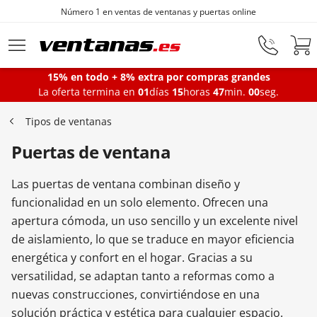
Número 1 en ventas de ventanas y puertas online
Ir al contenido principal
15% en todo + 8% extra por compras grandes
La oferta termina en
01
días
15
horas
46
min.
59
seg.
Ventanas
Tipos de ventanas
Puertas de ventana
Balconeras
Las puertas de ventana combinan diseño y
Puertas Entrada
funcionalidad en un solo elemento. Ofrecen una
apertura cómoda, un uso sencillo y un excelente nivel
de aislamiento, lo que se traduce en mayor eficiencia
Puertas de garaje
energética y confort en el hogar. Gracias a su
versatilidad, se adaptan tanto a reformas como a
nuevas construcciones, convirtiéndose en una
Iniciar sesión
solución práctica y estética para cualquier espacio.