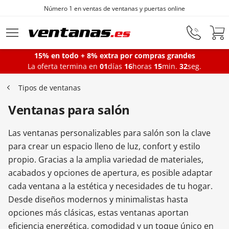
Número 1 en ventas de ventanas y puertas online
Ir al contenido principal
15% en todo + 8% extra por compras grandes
La oferta termina en
01
días
16
horas
15
min.
32
seg.
Ventanas
Tipos de ventanas
Ventanas para salón
Balconeras
Las ventanas personalizables para salón son la clave
Puertas Entrada
para crear un espacio lleno de luz, confort y estilo
propio. Gracias a la amplia variedad de materiales,
acabados y opciones de apertura, es posible adaptar
Puertas de garaje
cada ventana a la estética y necesidades de tu hogar.
Desde diseños modernos y minimalistas hasta
opciones más clásicas, estas ventanas aportan
Iniciar sesión
eficiencia energética, comodidad y un toque único en